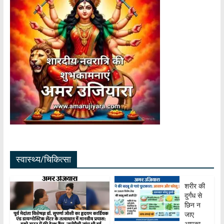
स्वास्थ्य/चिकित्सा
शरीर की
दुर्गंध से
छिन न
जाए
आपका