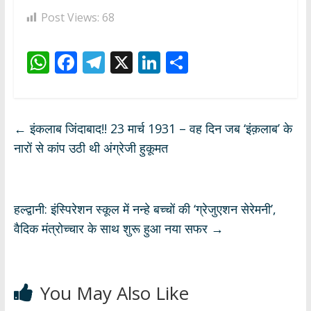
Post Views:
68
W
F
T
X
Li
S
h
ac
el
n
h
at
e
e
k
ar
s
b
gr
e
e
←
इंकलाब जिंदाबाद!! 23 मार्च 1931 – वह दिन जब ‘इंक़लाब’ के
A
o
a
dI
नारों से कांप उठी थी अंग्रेजी हुकूमत
p
o
m
n
p
k
हल्द्वानी: इंस्पिरेशन स्कूल में नन्हे बच्चों की ‘ग्रेजुएशन सेरेमनी’,
वैदिक मंत्रोच्चार के साथ शुरू हुआ नया सफर
→
You May Also Like