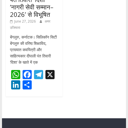
‘नागरी सेवी सम्मान–
2026’ से विभूषित
June 27, 2026
अमर
उजियारा
बेंगलुरु, कर्नाटक। सिलिकॉन सिटी
बेंगलुरु की वरिष्ठ शिक्षाविद,
प्रख्यात कवयित्री और
साहित्यकार दीपाली पंत तिवारी
‘दिशा’ के खाते में एक
W
F
T
X
h
ac
el
Li
S
at
e
e
n
h
s
b
gr
k
ar
A
o
a
e
e
p
o
m
dI