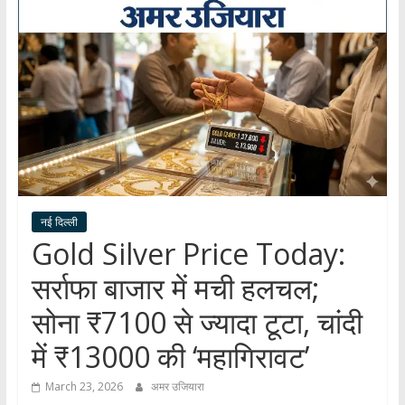
हर
खबर
।
सच्ची
खबर
।
सबकी
खबर
नई दिल्ली
Gold Silver Price Today:
सर्राफा बाजार में मची हलचल;
सोना ₹7100 से ज्यादा टूटा, चांदी
में ₹13000 की ‘महागिरावट’
March 23, 2026
अमर उजियारा