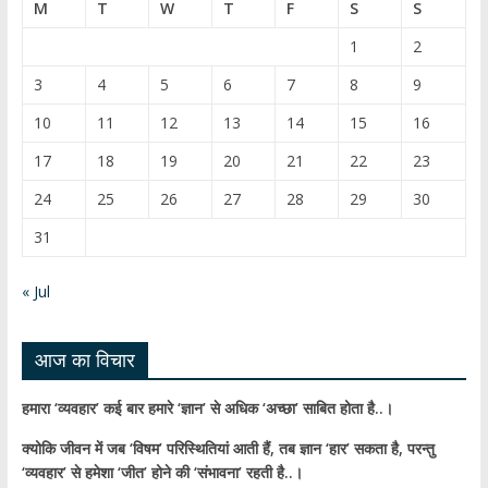
b
T
M
T
W
T
F
S
S
o
u
1
2
o
b
3
4
5
6
7
8
9
k
e
10
11
12
13
14
15
16
C
17
18
19
20
21
22
23
h
24
25
26
27
28
29
30
a
31
n
n
« Jul
el
आज का विचार
हमारा ‘व्यवहार’ कई बार हमारे ‘ज्ञान’ से अधिक ‘अच्छा’ साबित होता है..।
क्योकि जीवन में जब ‘विषम’ परिस्थितियां आती हैं,
तब ज्ञान ‘हार’ सकता है,
परन्तु
‘व्यवहार’ से हमेशा ‘जीत’ होने की ‘संभावना’ रहती है..।