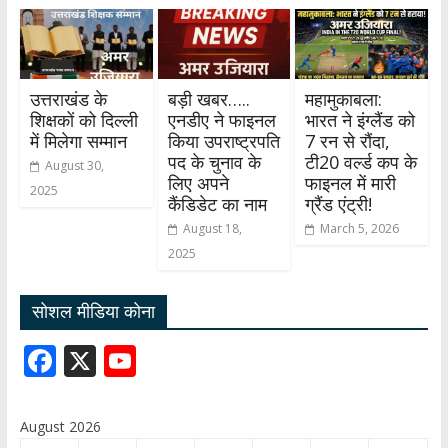
उत्तराखंड के
बड़ी खबर…..
महामुकाबला:
शिक्षकों को दिल्ली
एनडीए ने फाइनल
भारत ने इंग्लैंड को
में मिलेगा सम्मान
किया उपराष्ट्रपति
7 रन से रौंदा,
पद के चुनाव के
टी20 वर्ल्ड कप के
August 30,
लिए अपने
फाइनल में मारी
2025
कैंडिडेट का नाम
ग्रैंड एंट्री!
August 18,
March 5, 2026
2025
सोशल मीडिया कोना
F
X
Y
ac
o
e
u
August 2026