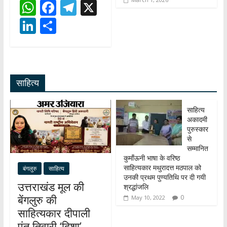
W
F
T
X
h
ac
el
Li
S
at
e
e
n
h
s
b
gr
k
ar
A
o
a
e
e
साहित्य
p
o
m
dI
p
k
n
साहित्य
अकादमी
पुरुस्कार
से
सम्मानित
कुमाँऊनी भाषा के वरिष्ठ
साहित्यकार मथुरादत्त मठपाल को
बंगलुरु
साहित्य
उनकी प्रथम पुण्यतिथि पर दी गयी
उत्तराखंड मूल की
श्रद्धांजलि
बेंगलुरु की
0
May 10, 2022
साहित्यकार दीपाली
पंत तिवारी ‘दिशा’