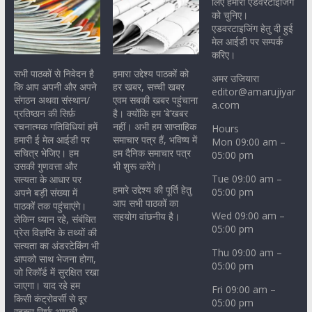
लिए हमारी एडवरटाइजिंग
को चुनिए।
एडवरटाइजिंग हेतु दी हुई
मेल आईडी पर सम्पर्क
करिए।
सभी पाठकों से निवेदन है
हमारा उद्देश्य पाठकों को
अमर उजियारा
कि आप अपनी और अपने
हर खबर, सच्ची खबर
editor@amarujiyar
संगठन अथवा संस्थान/
एवम सबकी खबर पहुंचाना
a.com
प्रतिष्ठान की सिर्फ़
है। क्योंकि हम ‘बे’खबर
रचनात्मक गतिविधियां हमें
नहीं। अभी हम साप्ताहिक
Hours
हमारी ई मेल आईडी पर
समाचार पत्र हैं, भविष्य में
Mon 09:00 am –
सचित्र भेजिए। हम
हम दैनिक समाचार पत्र
05:00 pm
उसकी गुणवत्ता और
भी शुरू करेंगे।
Tue 09:00 am –
सत्यता के आधार पर
हमारे उद्देश्य की पूर्ति हेतु
05:00 pm
अपने बड़ी संख्या में
आप सभी पाठकों का
पाठकों तक पहुंचाएंगे।
Wed 09:00 am –
सहयोग वांछनीय है।
लेकिन ध्यान रहे, संबंधित
05:00 pm
प्रेस विज्ञप्ति के तथ्यों की
सत्यता का अंडरटेकिंग भी
Thu 09:00 am –
आपको साथ भेजना होगा,
05:00 pm
जो रिकॉर्ड में सुरक्षित रखा
जाएगा। याद रहे हम
Fri 09:00 am –
किसी कंट्रोवर्सी से दूर
05:00 pm
रहकर सिर्फ़ आपकी