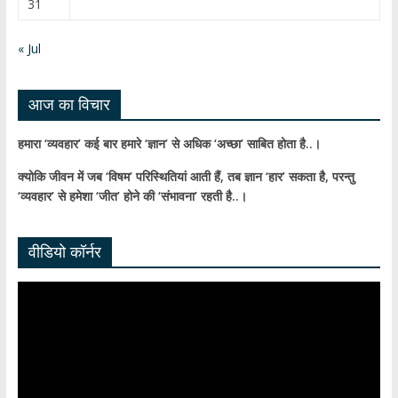
31
n
n
« Jul
el
आज का विचार
हमारा ‘व्यवहार’ कई बार हमारे ‘ज्ञान’ से अधिक ‘अच्छा’ साबित होता है..।
क्योकि जीवन में जब ‘विषम’ परिस्थितियां आती हैं,
तब ज्ञान ‘हार’ सकता है,
परन्तु
‘व्यवहार’ से हमेशा ‘जीत’ होने की ‘संभावना’ रहती है..।
वीडियो कॉर्नर
Video
Player