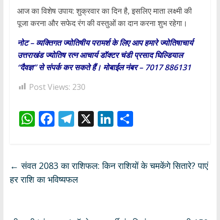
आज का विशेष उपाय: शुक्रवार का दिन है, इसलिए माता लक्ष्मी की
पूजा करना और सफेद रंग की वस्तुओं का दान करना शुभ रहेगा।
नोट – व्यक्तिगत ज्योतिषीय परामर्श के लिए आप हमारे ज्योतिषाचार्य
उत्तराखंड ज्योतिष रत्न आचार्य डॉक्टर चंडी प्रसाद घिल्डियाल
“दैवज्ञ” से संपर्क कर सकते हैं। मोबाईल नंबर – 7017 886131
Post Views:
230
W
F
T
X
Li
S
h
ac
el
n
h
at
e
e
k
ar
s
b
gr
e
e
←
संवत 2083 का राशिफल: किन राशियों के चमकेंगे सितारे? पाएं
A
o
a
dI
हर राशि का भविष्यफल
p
o
m
n
p
k