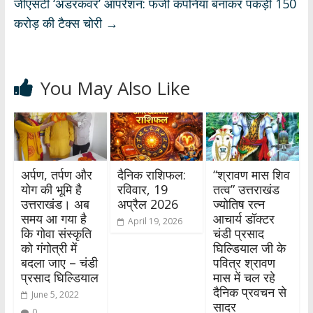
जीएसटी ‘अंडरकवर’ ऑपरेशन: फर्जी कंपनियां बनाकर पकड़ी 150
करोड़ की टैक्स चोरी
→
You May Also Like
अर्पण, तर्पण और
दैनिक राशिफल:
“श्रावण मास शिव
योग की भूमि है
रविवार, 19
तत्व” उत्तराखंड
उत्तराखंड। अब
अप्रैल 2026
ज्योतिष रत्न
समय आ गया है
आचार्य डॉक्टर
April 19, 2026
कि गोवा संस्कृति
चंडी प्रसाद
को गंगोत्री में
घिल्डियाल जी के
बदला जाए – चंडी
पवित्र श्रावण
प्रसाद घिल्डियाल
मास में चल रहे
दैनिक प्रवचन से
June 5, 2022
सादर
0