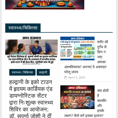
स्वास्थ्य/चिकित्सा
शरीर की
दुर्गंध से
छिन न
जाए
आपका
आत्मविश्वास? अपनाएं ये असरदार
घरेलू उपाय
स्वास्थ्य / चिकित्सा
हल्द्वानी
April 3, 2026
हल्द्वानी के इको टाउन
में हृदयम कार्डियक एंड
क्या होती
डायग्नोस्टिक सेंटर
है
बवासीर
द्वारा निःशुल्क स्वास्थ्य
और
शिविर का आयोजन:
इसके
डॉ. सुपर्णा जोशी ने दीं
लक्षण? कैसे करें इसका इलाज?