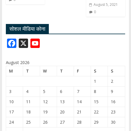
August 5, 2021
0
सोशल मीडिया कोना
F
X
Y
ac
o
e
u
August 2026
b
T
M
T
W
T
F
S
S
o
u
1
2
o
b
3
4
5
6
7
8
9
k
e
10
11
12
13
14
15
16
C
17
18
19
20
21
22
23
h
24
25
26
27
28
29
30
a