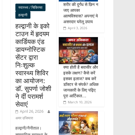
शरीर की दुर्गंध से छिन न
स्वास्थ्य / चिकित्सा
जाए आपका
हल्द्वानी
आत्मविश्वास? अपनाएं ये
असरदार घरेलू उपाय
हल्द्वानी के इको
April 3, 2026
टाउन में हृदयम
कार्डियक एंड
डायग्नोस्टिक
सेंटर द्वारा
निःशुल्क
क्या होती है बवासीर और
स्वास्थ्य शिविर
इसके लक्षण? कैसे करें
इसका इलाज? कब करें
का आयोजन:
डॉक्टर से संपर्क? अधिक
डॉ. सुपर्णा जोशी
जानकारी के लिए पढ़िए
ने दीं परामर्श
पूरा आर्टिकल….
सेवाएं
March 10, 2026
April 26, 2026
अमर उजियारा
हल्द्वानी/नैनीताल।
सामुदायिक स्वास्थ्य के