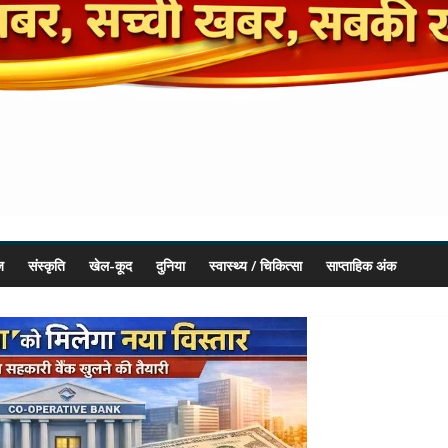
ज
संस्कृति
खेल-कूद
दुनिया
स्वास्थ्य / चिकित्सा
साप्ताहिक अंक