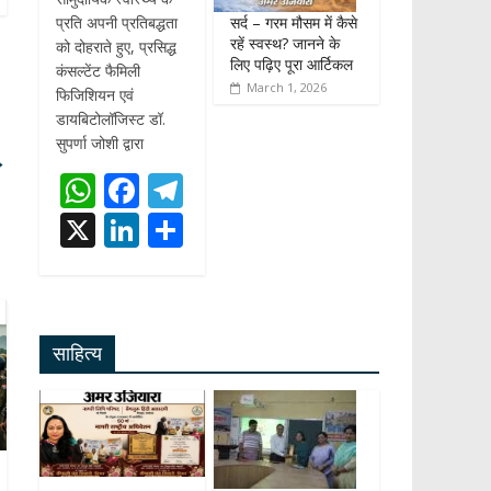
सर्द – गरम मौसम में कैसे
प्रति अपनी प्रतिबद्धता
रहें स्वस्थ? जानने के
को दोहराते हुए, प्रसिद्ध
लिए पढ़िए पूरा आर्टिकल
कंसल्टेंट फैमिली
March 1, 2026
फिजिशियन एवं
डायबिटोलॉजिस्ट डॉ.
सुपर्णा जोशी द्वारा
→
W
F
T
h
ac
el
X
Li
S
at
e
e
n
h
s
b
gr
k
ar
A
o
a
e
e
साहित्य
p
o
m
dI
p
k
n