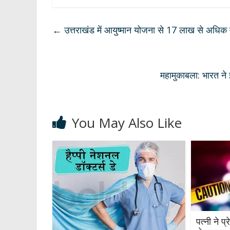
at
e
e
k
ar
s
b
gr
e
e
←
उत्तराखंड में आयुष्मान योजना से 17 लाख से अधिक म
A
o
a
dI
p
o
m
n
p
k
महामुकाबला: भारत ने इं
You May Also Like
पत्नी ने प