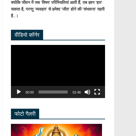
क्योकि जीवन में जब ‘विषम’ परिस्थितियां आती हैं,
तब ज्ञान ‘हार’
सकता है,
परन्तु ‘व्यवहार’ से हमेशा ‘जीत’ होने की ‘संभावना’ रहती
है..।
वीडियो कॉर्नर
Video
Player
00:00
02:46
फोटो गैलरी