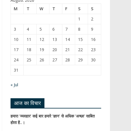
August 2026
b
T
M
T
W
T
F
S
S
o
u
1
2
o
b
3
4
5
6
7
8
9
k
e
10
11
12
13
14
15
16
C
17
18
19
20
21
22
23
h
24
25
26
27
28
29
30
a
31
n
n
« Jul
el
आज का विचार
हमारा ‘व्यवहार’ कई बार हमारे ‘ज्ञान’ से अधिक ‘अच्छा’ साबित
होता है..।