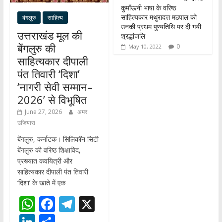
कुमाँऊनी भाषा के वरिष्ठ
साहित्यकार मथुरादत्त मठपाल को
बंगलुरु
साहित्य
उनकी प्रथम पुण्यतिथि पर दी गयी
उत्तराखंड मूल की
श्रद्धांजलि
बेंगलुरु की
0
May 10, 2022
साहित्यकार दीपाली
पंत तिवारी ‘दिशा’
‘नागरी सेवी सम्मान–
2026’ से विभूषित
June 27, 2026
अमर
उजियारा
बेंगलुरु, कर्नाटक। सिलिकॉन सिटी
बेंगलुरु की वरिष्ठ शिक्षाविद,
प्रख्यात कवयित्री और
साहित्यकार दीपाली पंत तिवारी
‘दिशा’ के खाते में एक
W
F
T
X
h
ac
el
Li
S