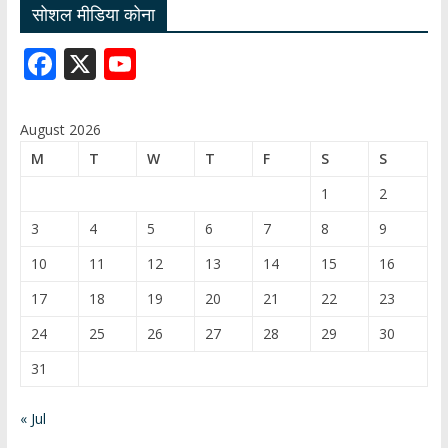
सोशल मीडिया कोना
F
X
Y
ac
o
e
u
August 2026
b
T
M
T
W
T
F
S
S
o
u
1
2
o
b
3
4
5
6
7
8
9
k
e
10
11
12
13
14
15
16
C
17
18
19
20
21
22
23
h
24
25
26
27
28
29
30
a
31
n
n
« Jul
el