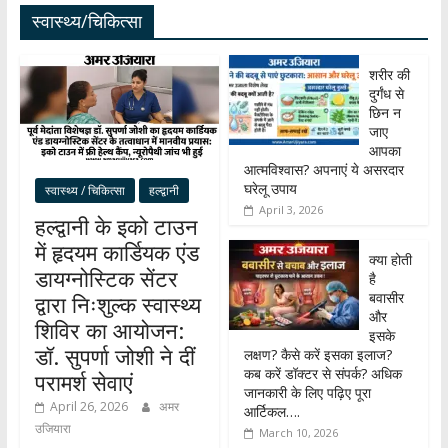
स्वास्थ्य/चिकित्सा
शरीर की
दुर्गंध से
छिन न
जाए
आपका
आत्मविश्वास? अपनाएं ये असरदार
घरेलू उपाय
स्वास्थ्य / चिकित्सा
हल्द्वानी
April 3, 2026
हल्द्वानी के इको टाउन
में हृदयम कार्डियक एंड
क्या होती
डायग्नोस्टिक सेंटर
है
बवासीर
द्वारा निःशुल्क स्वास्थ्य
और
शिविर का आयोजन:
इसके
डॉ. सुपर्णा जोशी ने दीं
लक्षण? कैसे करें इसका इलाज?
कब करें डॉक्टर से संपर्क? अधिक
परामर्श सेवाएं
जानकारी के लिए पढ़िए पूरा
April 26, 2026
अमर
आर्टिकल….
उजियारा
March 10, 2026