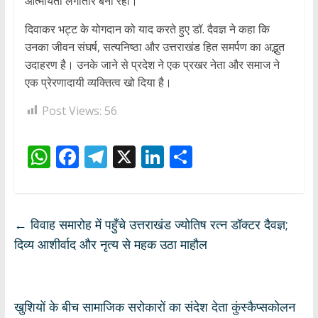
आत्मीयता लगातार बनी रही।
दिवाकर भट्ट के योगदान को याद करते हुए डॉ. दैवज्ञ ने कहा कि
उनका जीवन संघर्ष, सत्यनिष्ठा और उत्तराखंड हित समर्पण का अद्भुत
उदाहरण है। उनके जाने से प्रदेश ने एक प्रखर नेता और समाज ने
एक प्रेरणादायी व्यक्तित्व खो दिया है।
Post Views:
56
W
F
T
X
Li
S
h
ac
el
n
h
at
e
e
k
ar
s
b
gr
e
e
←
विवाह समारोह में पहुँचे उत्तराखंड ज्योतिष रत्न डॉक्टर दैवज्ञ;
A
o
a
dI
दिव्य आशीर्वाद और नृत्य से महक उठा माहौल
p
o
m
n
p
k
खुशियों के बीच सामाजिक सरोकारों का संदेश देता कुंस्कैप्सकोलन