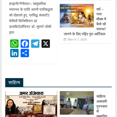
हल्द्वानी/नैनीताल। सामुदायिक
सर्द –
स्वास्थ्य के प्रति अपनी प्रतिबद्धता
गरम
को दोहराते हुए, प्रसिद्ध कंसल्टेंट
मौसम में
फैमिली फिजिशियन एवं
कैसे रहें
डायबिटोलॉजिस्ट डॉ. सुपर्णा जोशी
स्वस्थ?
द्वारा
जानने के लिए पढ़िए पूरा आर्टिकल
March 1, 2026
W
F
T
X
h
ac
el
Li
S
at
e
e
n
h
s
b
gr
k
ar
A
o
a
e
e
साहित्य
p
o
m
dI
p
k
n
साहित्य
अकादमी
पुरुस्कार
से
सम्मानित