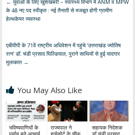
s
b
gr
e
e
←
युवाओं के लिए खुशखबरी – स्वास्थ्य विभाग में ANM व MPW
A
o
a
dI
के 48 नए पद स्वीकृत : नई तैनाती से मजबूत होगी ग्रामीण
p
o
m
n
हेल्थकेयर व्यवस्था
p
k
एबीवीपी के 71वें राष्ट्रीय अधिवेशन में पहुंचे ‘उत्तराखंड ज्योतिष
रत्न’ डॉ. चंडी प्रसाद घिल्डियाल, पुराने साथियों से हुई यादगार
मुलाकात
→
You May Also Like
भविष्यवाणियों के
राज्यपाल ने
सहायक निदेशक
पर्याय बने आचार्य
हाईकोर्ट के चीफ
डॉ चंडी प्रसाद