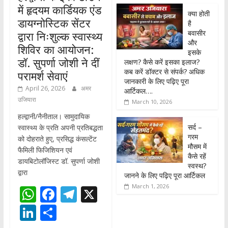
में हृदयम कार्डियक एंड
क्या होती
डायग्नोस्टिक सेंटर
है
बवासीर
द्वारा निःशुल्क स्वास्थ्य
और
शिविर का आयोजन:
इसके
डॉ. सुपर्णा जोशी ने दीं
लक्षण? कैसे करें इसका इलाज?
कब करें डॉक्टर से संपर्क? अधिक
परामर्श सेवाएं
जानकारी के लिए पढ़िए पूरा
April 26, 2026
अमर
आर्टिकल….
उजियारा
March 10, 2026
हल्द्वानी/नैनीताल। सामुदायिक
सर्द –
स्वास्थ्य के प्रति अपनी प्रतिबद्धता
गरम
को दोहराते हुए, प्रसिद्ध कंसल्टेंट
मौसम में
फैमिली फिजिशियन एवं
कैसे रहें
डायबिटोलॉजिस्ट डॉ. सुपर्णा जोशी
स्वस्थ?
द्वारा
जानने के लिए पढ़िए पूरा आर्टिकल
March 1, 2026
W
F
T
X
h
ac
el
Li
S
at
e
e