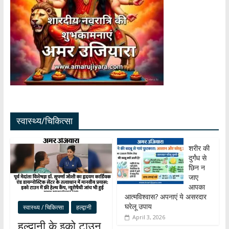
स्वास्थ्य/चिकित्सा
शरीर की
दुर्गंध से
छिन न
जाए
आपका
आत्मविश्वास? अपनाएं ये असरदार
घरेलू उपाय
स्वास्थ्य / चिकित्सा
हल्द्वानी
April 3, 2026
हल्द्वानी के इको टाउन