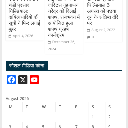
चंडी प्रसाद
जस्टिस गुहनाथन
घिल्डियाल 3
घिल्डियाल:
नरेंद्र को दिलाई
अगस्त को पछवा
दायित्वधारियों की
शपथ, राजभवन में
दून के संक्षिप्त दौरे
सूची ने फिर लगाई
आयोजित हुआ
पर
मुहर
शपथ ग्रहण
August 2, 2022
कार्यक्रम
April 4, 2026
0
December 26,
2024
सोशल मीडिया कोना
F
X
Y
ac
o
e
u
August 2026
b
T
M
T
W
T
F
S
S
o
u
1
2
o
b
3
4
5
6
7
8
9