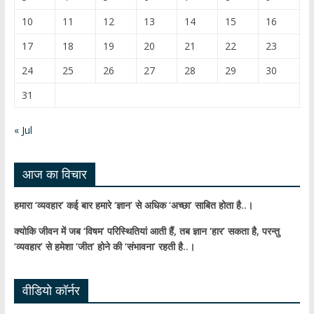
k
e
10
11
12
13
14
15
16
C
17
18
19
20
21
22
23
h
24
25
26
27
28
29
30
a
31
n
n
« Jul
el
आज का विचार
हमारा ‘व्यवहार’ कई बार हमारे ‘ज्ञान’ से अधिक ‘अच्छा’ साबित होता है..।
क्योकि जीवन में जब ‘विषम’ परिस्थितियां आती हैं,
तब ज्ञान ‘हार’ सकता है,
परन्तु
‘व्यवहार’ से हमेशा ‘जीत’ होने की ‘संभावना’ रहती है..।
वीडियो कॉर्नर