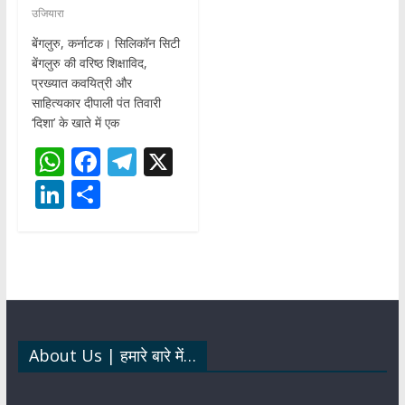
उजियारा
बेंगलुरु, कर्नाटक। सिलिकॉन सिटी
बेंगलुरु की वरिष्ठ शिक्षाविद,
प्रख्यात कवयित्री और
साहित्यकार दीपाली पंत तिवारी
‘दिशा’ के खाते में एक
W
F
T
X
h
ac
el
Li
S
at
e
e
n
h
s
b
gr
k
ar
A
o
a
e
e
p
o
m
dI
p
k
n
About Us | हमारे बारे में…