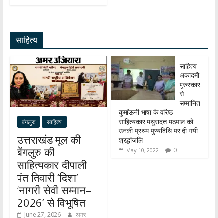
n
h
s
b
gr
k
ar
A
o
a
e
e
साहित्य
p
o
m
dI
p
k
n
साहित्य
अकादमी
पुरुस्कार
से
सम्मानित
कुमाँऊनी भाषा के वरिष्ठ
साहित्यकार मथुरादत्त मठपाल को
बंगलुरु
साहित्य
उनकी प्रथम पुण्यतिथि पर दी गयी
उत्तराखंड मूल की
श्रद्धांजलि
बेंगलुरु की
0
May 10, 2022
साहित्यकार दीपाली
पंत तिवारी ‘दिशा’
‘नागरी सेवी सम्मान–
2026’ से विभूषित
June 27, 2026
अमर