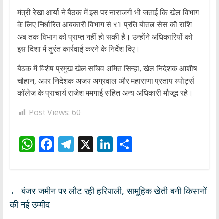
मंत्री रेखा आर्या ने बैठक में इस पर नाराजगी भी जताई कि खेल विभाग
के लिए निर्धारित आबकारी विभाग से ₹1 प्रति बोतल सेस की राशि
अब तक विभाग को प्राप्त नहीं हो सकी है। उन्होंने अधिकारियों को
इस दिशा में तुरंत कार्रवाई करने के निर्देश दिए।
बैठक में विशेष प्रमुख खेल सचिव अमित सिन्हा, खेल निदेशक आशीष
चौहान, अपर निदेशक अजय अग्रवाल और महाराणा प्रताप स्पोर्ट्स
कॉलेज के प्राचार्य राजेश ममगाई सहित अन्य अधिकारी मौजूद रहे।
Post Views:
60
W
F
T
X
Li
S
h
ac
el
n
h
at
e
e
k
ar
s
b
gr
e
e
←
बंजर जमीन पर लौट रही हरियाली, सामूहिक खेती बनी किसानों
A
o
a
dI
की नई उम्मीद