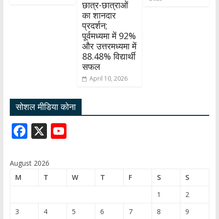
छात्र-छात्राओं
का शानदार
प्रदर्शन;
पूर्वमध्यमा में 92%
और उत्तरमध्यमा में
88.48% विद्यार्थी
सफल
April 10, 2026
सोशल मीडिया कोना
F
X
Y
ac
o
e
u
August 2026
b
T
M
T
W
T
F
S
S
o
u
1
2
o
b
3
4
5
6
7
8
9