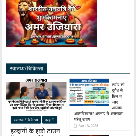
स्वास्थ्य/चिकित्सा
शरीर की
दुर्गंध से
छिन न
जाए
आपका
आत्मविश्वास? अपनाएं ये असरदार
घरेलू उपाय
स्वास्थ्य / चिकित्सा
हल्द्वानी
April 3, 2026
हल्द्वानी के इको टाउन