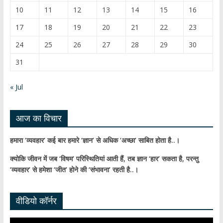
k
e
10
11
12
13
14
15
16
C
17
18
19
20
21
22
23
h
24
25
26
27
28
29
30
a
31
n
n
« Jul
el
आज का विचार
हमारा ‘व्यवहार’ कई बार हमारे ‘ज्ञान’ से अधिक ‘अच्छा’ साबित होता है..।
क्योकि जीवन में जब ‘विषम’ परिस्थितियां आती हैं,
तब ज्ञान ‘हार’ सकता है,
परन्तु
‘व्यवहार’ से हमेशा ‘जीत’ होने की ‘संभावना’ रहती है..।
वीडियो कॉर्नर
Video