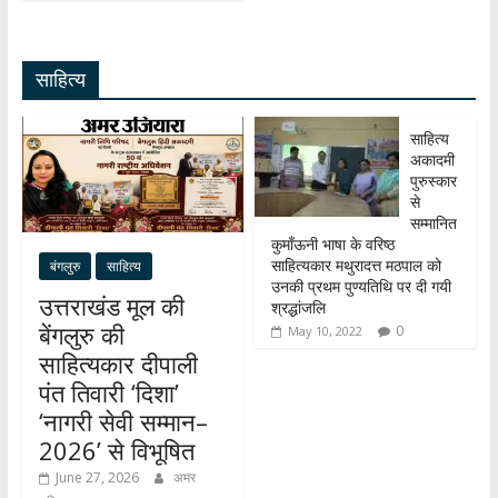
s
b
gr
k
ar
A
o
a
e
e
साहित्य
p
o
m
dI
p
k
n
साहित्य
अकादमी
पुरुस्कार
से
सम्मानित
कुमाँऊनी भाषा के वरिष्ठ
साहित्यकार मथुरादत्त मठपाल को
बंगलुरु
साहित्य
उनकी प्रथम पुण्यतिथि पर दी गयी
उत्तराखंड मूल की
श्रद्धांजलि
बेंगलुरु की
0
May 10, 2022
साहित्यकार दीपाली
पंत तिवारी ‘दिशा’
‘नागरी सेवी सम्मान–
2026’ से विभूषित
June 27, 2026
अमर