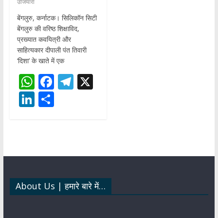
उजियारा
बेंगलुरु, कर्नाटक। सिलिकॉन सिटी
बेंगलुरु की वरिष्ठ शिक्षाविद,
प्रख्यात कवयित्री और
साहित्यकार दीपाली पंत तिवारी
‘दिशा’ के खाते में एक
W
F
T
X
h
ac
el
Li
S
at
e
e
n
h
s
b
gr
k
ar
A
o
a
e
e
p
o
m
dI
p
k
n
About Us | हमारे बारे में…