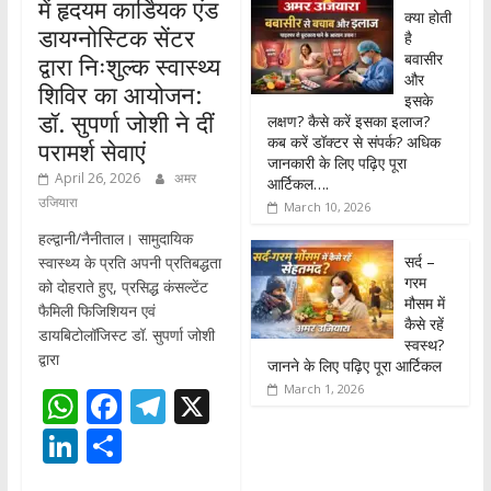
में हृदयम कार्डियक एंड
क्या होती
डायग्नोस्टिक सेंटर
है
बवासीर
द्वारा निःशुल्क स्वास्थ्य
और
शिविर का आयोजन:
इसके
डॉ. सुपर्णा जोशी ने दीं
लक्षण? कैसे करें इसका इलाज?
कब करें डॉक्टर से संपर्क? अधिक
परामर्श सेवाएं
जानकारी के लिए पढ़िए पूरा
April 26, 2026
अमर
आर्टिकल….
उजियारा
March 10, 2026
हल्द्वानी/नैनीताल। सामुदायिक
सर्द –
स्वास्थ्य के प्रति अपनी प्रतिबद्धता
गरम
को दोहराते हुए, प्रसिद्ध कंसल्टेंट
मौसम में
फैमिली फिजिशियन एवं
कैसे रहें
डायबिटोलॉजिस्ट डॉ. सुपर्णा जोशी
स्वस्थ?
द्वारा
जानने के लिए पढ़िए पूरा आर्टिकल
March 1, 2026
W
F
T
X
h
ac
el
Li
S
at
e
e
n
h