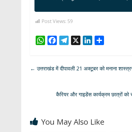
Post Views:
59
W
F
T
X
Li
S
h
ac
el
n
h
at
e
e
k
ar
s
b
gr
e
e
←
उत्तराखंड में दीपावली 21 अक्टूबर को मनाना शास्त्रसम
A
o
a
dI
p
o
m
n
p
k
कैरियर और गाइडेंस कार्यक्रम छात्रों को
You May Also Like