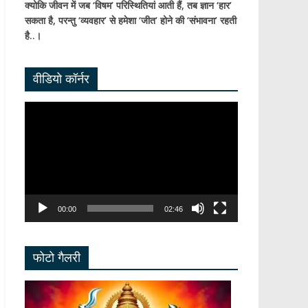
क्योकि जीवन में जब ‘विषम’ परिस्थितियां आती हैं,
तब ज्ञान ‘हार’
सकता है,
परन्तु ‘व्यवहार’ से हमेशा ‘जीत’ होने की ‘संभावना’ रहती
है..।
वीडियो कॉर्नर
Video
Player
00:00
02:46
फोटो गैलरी