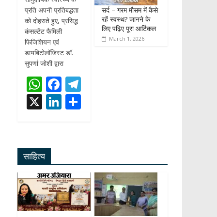
सर्द – गरम मौसम में कैसे
प्रति अपनी प्रतिबद्धता
रहें स्वस्थ? जानने के
को दोहराते हुए, प्रसिद्ध
लिए पढ़िए पूरा आर्टिकल
कंसल्टेंट फैमिली
March 1, 2026
फिजिशियन एवं
डायबिटोलॉजिस्ट डॉ.
सुपर्णा जोशी द्वारा
W
F
T
h
ac
el
X
Li
S
at
e
e
n
h
s
b
gr
k
ar
A
o
a
e
e
साहित्य
p
o
m
dI
p
k
n