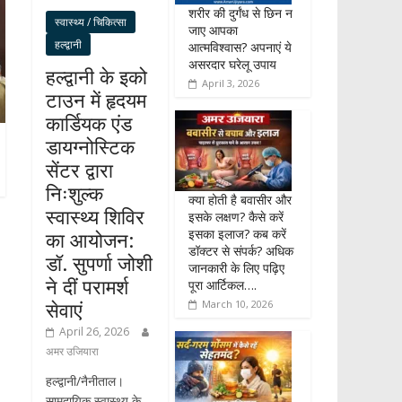
शरीर की दुर्गंध से छिन न
स्वास्थ्य / चिकित्सा
जाए आपका
हल्द्वानी
आत्मविश्वास? अपनाएं ये
असरदार घरेलू उपाय
हल्द्वानी के इको
April 3, 2026
टाउन में हृदयम
कार्डियक एंड
डायग्नोस्टिक
सेंटर द्वारा
निःशुल्क
क्या होती है बवासीर और
स्वास्थ्य शिविर
इसके लक्षण? कैसे करें
इसका इलाज? कब करें
का आयोजन:
डॉक्टर से संपर्क? अधिक
डॉ. सुपर्णा जोशी
जानकारी के लिए पढ़िए
ने दीं परामर्श
पूरा आर्टिकल….
सेवाएं
March 10, 2026
April 26, 2026
अमर उजियारा
हल्द्वानी/नैनीताल।
सामुदायिक स्वास्थ्य के