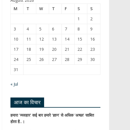
August 2026
b
T
M
T
W
T
F
S
S
o
u
1
2
o
b
3
4
5
6
7
8
9
k
e
10
11
12
13
14
15
16
C
17
18
19
20
21
22
23
h
24
25
26
27
28
29
30
a
31
n
n
« Jul
el
आज का विचार
हमारा ‘व्यवहार’ कई बार हमारे ‘ज्ञान’ से अधिक ‘अच्छा’ साबित
होता है..।