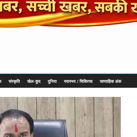
ज
संस्कृति
खेल-कूद
दुनिया
स्वास्थ्य / चिकित्सा
साप्ताहिक अंक