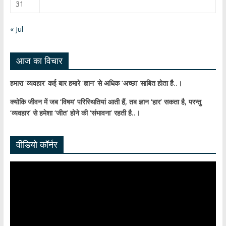
31
n
n
« Jul
el
आज का विचार
हमारा ‘व्यवहार’ कई बार हमारे ‘ज्ञान’ से अधिक ‘अच्छा’ साबित होता है..।
क्योकि जीवन में जब ‘विषम’ परिस्थितियां आती हैं,
तब ज्ञान ‘हार’ सकता है,
परन्तु
‘व्यवहार’ से हमेशा ‘जीत’ होने की ‘संभावना’ रहती है..।
वीडियो कॉर्नर
Video
Player