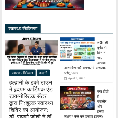
स्वास्थ्य/चिकित्सा
शरीर की
दुर्गंध से
छिन न
जाए
आपका
आत्मविश्वास? अपनाएं ये असरदार
घरेलू उपाय
स्वास्थ्य / चिकित्सा
हल्द्वानी
April 3, 2026
हल्द्वानी के इको टाउन
में हृदयम कार्डियक एंड
क्या होती
डायग्नोस्टिक सेंटर
है
बवासीर
द्वारा निःशुल्क स्वास्थ्य
और
शिविर का आयोजन:
इसके
डॉ. सुपर्णा जोशी ने दीं
लक्षण? कैसे करें इसका इलाज?