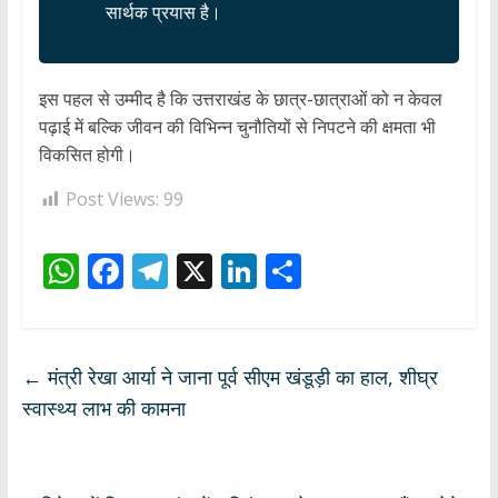
सार्थक प्रयास है।
इस पहल से उम्मीद है कि उत्तराखंड के छात्र-छात्राओं को न केवल
पढ़ाई में बल्कि जीवन की विभिन्न चुनौतियों से निपटने की क्षमता भी
विकसित होगी।
Post Views:
99
W
F
T
X
Li
S
h
ac
el
n
h
at
e
e
k
ar
s
b
gr
e
e
←
मंत्री रेखा आर्या ने जाना पूर्व सीएम खंडूड़ी का हाल, शीघ्र
A
o
a
dI
स्वास्थ्य लाभ की कामना
p
o
m
n
p
k