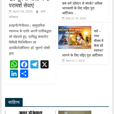
कब करें डॉक्टर से संपर्क? अधिक
परामर्श सेवाएं
जानकारी के लिए पढ़िए पूरा
April 26, 2026
अमर
आर्टिकल….
उजियारा
March 10, 2026
हल्द्वानी/नैनीताल। सामुदायिक
सर्द –
स्वास्थ्य के प्रति अपनी प्रतिबद्धता
गरम
को दोहराते हुए, प्रसिद्ध कंसल्टेंट
मौसम में
फैमिली फिजिशियन एवं
कैसे रहें
डायबिटोलॉजिस्ट डॉ. सुपर्णा जोशी
स्वस्थ?
द्वारा
जानने के लिए पढ़िए पूरा आर्टिकल
March 1, 2026
W
F
T
X
h
ac
el
Li
S
at
e
e
n
h
s
b
gr
k
ar
A
o
a
e
e
साहित्य
p
o
m
dI
p
k