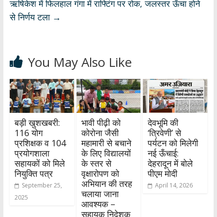
ऋषिकेश में फिलहाल गंगा में राफ्टिंग पर रोक, जलस्तर ऊँचा होने
से निर्णय टला
→
You May Also Like
बड़ी खुशखबरी:
भावी पीढ़ी को
देवभूमि की
116 योग
कोरोना जैसी
‘त्रिवेणी’ से
प्रशिक्षक व 104
महामारी से बचाने
पर्यटन को मिलेगी
प्रयोगशाला
के लिए विद्यालयों
नई ऊँचाई:
सहायकों को मिले
के स्तर से
देहरादून में बोले
नियुक्ति पत्र
वृक्षारोपण को
पीएम मोदी
अभियान की तरह
September 25,
April 14, 2026
चलाया जाना
2025
आवश्यक –
सहायक निदेशक