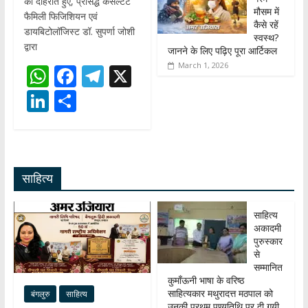
को दोहराते हुए, प्रसिद्ध कंसल्टेंट
मौसम में
फैमिली फिजिशियन एवं
कैसे रहें
डायबिटोलॉजिस्ट डॉ. सुपर्णा जोशी
स्वस्थ?
द्वारा
जानने के लिए पढ़िए पूरा आर्टिकल
March 1, 2026
W
F
T
X
h
ac
el
Li
S
at
e
e
n
h
s
b
gr
k
ar
A
o
a
e
e
साहित्य
p
o
m
dI
p
k
n
साहित्य
अकादमी
पुरुस्कार
से
सम्मानित
कुमाँऊनी भाषा के वरिष्ठ
साहित्यकार मथुरादत्त मठपाल को
बंगलुरु
साहित्य
उनकी प्रथम पुण्यतिथि पर दी गयी