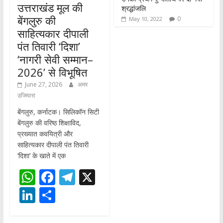
उत्तराखंड मूल की
श्रद्धांजलि
बेंगलुरु की
0
May 10, 2022
साहित्यकार दीपाली
पंत तिवारी ‘दिशा’
‘नागरी सेवी सम्मान–
2026’ से विभूषित
June 27, 2026
अमर
उजियारा
बेंगलुरु, कर्नाटक। सिलिकॉन सिटी
बेंगलुरु की वरिष्ठ शिक्षाविद,
प्रख्यात कवयित्री और
साहित्यकार दीपाली पंत तिवारी
‘दिशा’ के खाते में एक
W
F
T
X
h
ac
el
Li
S
at
e
e
n
h