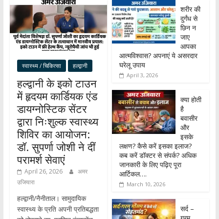
शरीर की
दुर्गंध से
छिन न
जाए
आपका
आत्मविश्वास? अपनाएं ये असरदार
घरेलू उपाय
स्वास्थ्य / चिकित्सा
हल्द्वानी
April 3, 2026
हल्द्वानी के इको टाउन
में हृदयम कार्डियक एंड
क्या होती
डायग्नोस्टिक सेंटर
है
बवासीर
द्वारा निःशुल्क स्वास्थ्य
और
शिविर का आयोजन:
इसके
डॉ. सुपर्णा जोशी ने दीं
लक्षण? कैसे करें इसका इलाज?
कब करें डॉक्टर से संपर्क? अधिक
परामर्श सेवाएं
जानकारी के लिए पढ़िए पूरा
April 26, 2026
अमर
आर्टिकल….
उजियारा
March 10, 2026
हल्द्वानी/नैनीताल। सामुदायिक
सर्द –
स्वास्थ्य के प्रति अपनी प्रतिबद्धता
गरम