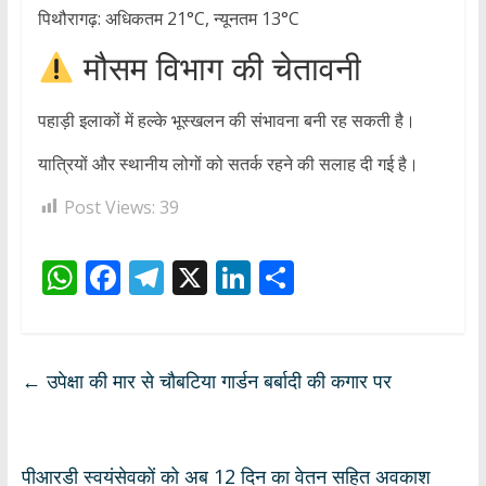
पिथौरागढ़: अधिकतम 21°C, न्यूनतम 13°C
मौसम विभाग की चेतावनी
पहाड़ी इलाकों में हल्के भूस्खलन की संभावना बनी रह सकती है।
यात्रियों और स्थानीय लोगों को सतर्क रहने की सलाह दी गई है।
Post Views:
39
W
F
T
X
Li
S
h
ac
el
n
h
at
e
e
k
ar
s
b
gr
e
e
←
उपेक्षा की मार से चौबटिया गार्डन बर्बादी की कगार पर
A
o
a
dI
p
o
m
n
p
k
पीआरडी स्वयंसेवकों को अब 12 दिन का वेतन सहित अवकाश