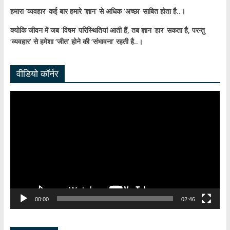
हमारा ‘व्यवहार’ कई बार हमारे ‘ज्ञान’ से अधिक ‘अच्छा’ साबित होता है..।
क्योकि जीवन में जब ‘विषम’ परिस्थितियां आती हैं,
तब ज्ञान ‘हार’ सकता है,
परन्तु
‘व्यवहार’ से हमेशा ‘जीत’ होने की ‘संभावना’ रहती है..।
वीडियो कॉर्नर
Video
Player
00:00
02:46