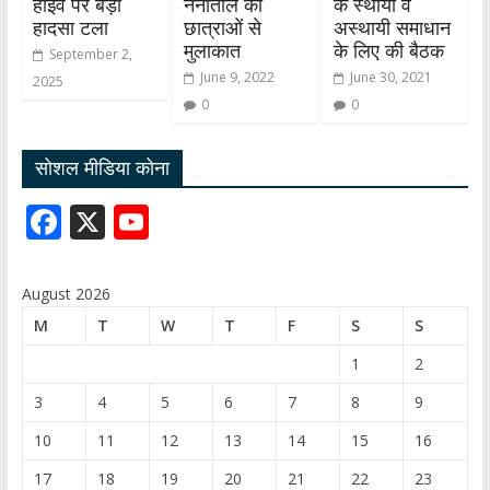
हाईवे पर बड़ा
नैनीताल की
के स्थायी व
हादसा टला
छात्राओं से
अस्थायी समाधान
मुलाकात
के लिए की बैठक
September 2,
June 9, 2022
June 30, 2021
2025
0
0
सोशल मीडिया कोना
F
X
Y
ac
o
e
u
August 2026
b
T
M
T
W
T
F
S
S
o
u
1
2
o
b
3
4
5
6
7
8
9
k
e
10
11
12
13
14
15
16
C
17
18
19
20
21
22
23