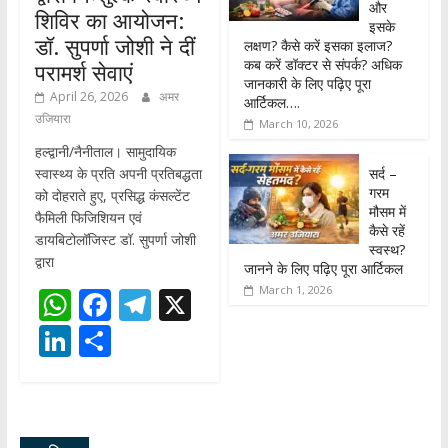
और
शिविर का आयोजन:
इसके
डॉ. सुपर्णा जोशी ने दीं
लक्षण? कैसे करें इसका इलाज?
कब करें डॉक्टर से संपर्क? अधिक
परामर्श सेवाएं
जानकारी के लिए पढ़िए पूरा
April 26, 2026
अमर
आर्टिकल….
उजियारा
March 10, 2026
हल्द्वानी/नैनीताल। सामुदायिक
सर्द –
स्वास्थ्य के प्रति अपनी प्रतिबद्धता
गरम
को दोहराते हुए, प्रसिद्ध कंसल्टेंट
मौसम में
फैमिली फिजिशियन एवं
कैसे रहें
डायबिटोलॉजिस्ट डॉ. सुपर्णा जोशी
स्वस्थ?
द्वारा
जानने के लिए पढ़िए पूरा आर्टिकल
March 1, 2026
W
F
T
X
h
ac
el
Li
S
at
e
e
n
h
s
b
gr
k
ar
A
o
a
e
e