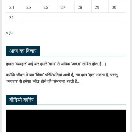
h
24
25
26
27
28
29
30
a
31
n
n
« Jul
el
आज का विचार
हमारा ‘व्यवहार’ कई बार हमारे ‘ज्ञान’ से अधिक ‘अच्छा’ साबित होता है..।
क्योकि जीवन में जब ‘विषम’ परिस्थितियां आती हैं,
तब ज्ञान ‘हार’ सकता है,
परन्तु
‘व्यवहार’ से हमेशा ‘जीत’ होने की ‘संभावना’ रहती है..।
वीडियो कॉर्नर
Video
Player