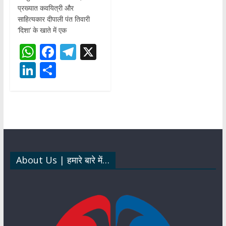
प्रख्यात कवयित्री और
साहित्यकार दीपाली पंत तिवारी
‘दिशा’ के खाते में एक
W
F
T
X
h
ac
el
Li
S
at
e
e
n
h
s
b
gr
k
ar
A
o
a
e
e
p
o
m
dI
p
k
n
About Us | हमारे बारे में…