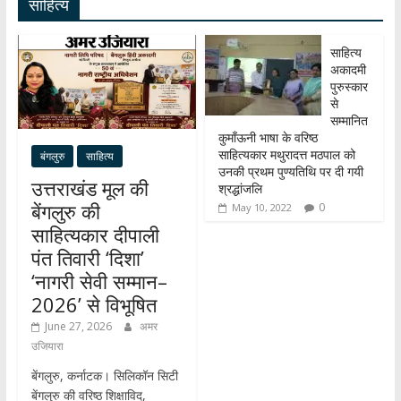
साहित्य
p
o
m
dI
p
k
n
साहित्य
अकादमी
पुरुस्कार
से
सम्मानित
कुमाँऊनी भाषा के वरिष्ठ
साहित्यकार मथुरादत्त मठपाल को
बंगलुरु
साहित्य
उनकी प्रथम पुण्यतिथि पर दी गयी
उत्तराखंड मूल की
श्रद्धांजलि
बेंगलुरु की
0
May 10, 2022
साहित्यकार दीपाली
पंत तिवारी ‘दिशा’
‘नागरी सेवी सम्मान–
2026’ से विभूषित
June 27, 2026
अमर
उजियारा
बेंगलुरु, कर्नाटक। सिलिकॉन सिटी
बेंगलुरु की वरिष्ठ शिक्षाविद,