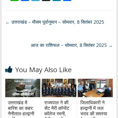
h
ac
el
n
h
at
e
e
k
ar
s
b
gr
e
e
←
उत्तराखंड – मौसम पूर्वानुमान – सोमवार, 8 सितंबर 2025
A
o
a
dI
p
o
m
n
p
k
आज का राशिफल – सोमवार, 8 सितंबर 2025
→
You May Also Like
उत्तराखंड में
राज्यपाल ने की
जिलाधिकारी ने
बारिश का कहर:
सेंट मैरी कॉन्वेंट
हल्द्वानी में जल
नैनीताल-हल्द्वानी
कॉलेज रमनी,
भराव की समस्या