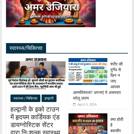
स्वास्थ्य/चिकित्सा
शरीर की
दुर्गंध से
छिन न
जाए
आपका
आत्मविश्वास? अपनाएं ये असरदार
घरेलू उपाय
स्वास्थ्य / चिकित्सा
हल्द्वानी
April 3, 2026
हल्द्वानी के इको टाउन
में हृदयम कार्डियक एंड
क्या होती
डायग्नोस्टिक सेंटर
है
बवासीर
द्वारा निःशुल्क स्वास्थ्य