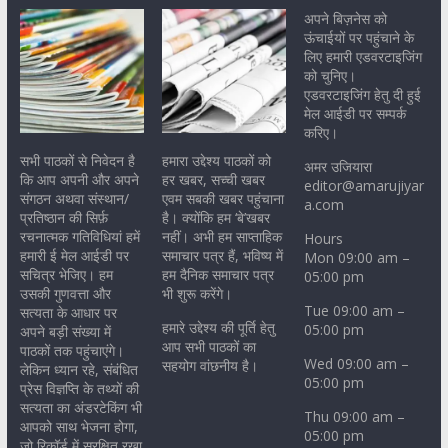
अपने बिज़नेस को
ऊंचाईयों पर पहुंचाने के
लिए हमारी एडवरटाइजिंग
को चुनिए।
एडवरटाइजिंग हेतु दी हुई
मेल आईडी पर सम्पर्क
करिए।
सभी पाठकों से निवेदन है
हमारा उद्देश्य पाठकों को
अमर उजियारा
कि आप अपनी और अपने
हर खबर, सच्ची खबर
editor@amarujiyar
संगठन अथवा संस्थान/
एवम सबकी खबर पहुंचाना
a.com
प्रतिष्ठान की सिर्फ़
है। क्योंकि हम ‘बे’खबर
रचनात्मक गतिविधियां हमें
नहीं। अभी हम साप्ताहिक
Hours
हमारी ई मेल आईडी पर
समाचार पत्र हैं, भविष्य में
Mon 09:00 am –
सचित्र भेजिए। हम
हम दैनिक समाचार पत्र
05:00 pm
उसकी गुणवत्ता और
भी शुरू करेंगे।
Tue 09:00 am –
सत्यता के आधार पर
हमारे उद्देश्य की पूर्ति हेतु
05:00 pm
अपने बड़ी संख्या में
आप सभी पाठकों का
पाठकों तक पहुंचाएंगे।
Wed 09:00 am –
सहयोग वांछनीय है।
लेकिन ध्यान रहे, संबंधित
05:00 pm
प्रेस विज्ञप्ति के तथ्यों की
सत्यता का अंडरटेकिंग भी
Thu 09:00 am –
आपको साथ भेजना होगा,
05:00 pm
जो रिकॉर्ड में सुरक्षित रखा