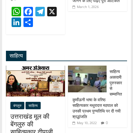
जानने के लिए पढ़िए पूरा आर्टिकल
March 1, 2026
W
F
T
X
h
ac
el
Li
S
at
e
e
n
h
s
b
gr
k
ar
A
o
a
e
e
साहित्य
p
o
m
dI
p
k
n
साहित्य
अकादमी
पुरुस्कार
से
सम्मानित
कुमाँऊनी भाषा के वरिष्ठ
साहित्यकार मथुरादत्त मठपाल को
बंगलुरु
साहित्य
उनकी प्रथम पुण्यतिथि पर दी गयी
उत्तराखंड मूल की
श्रद्धांजलि
बेंगलुरु की
0
May 10, 2022
साहित्यकार दीपाली