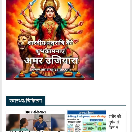
स्वास्थ्य/चिकित्सा
शरीर की
दुर्गंध से
छिन न