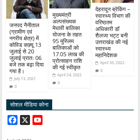
देहरादून ब्रेकिंग –
मुख्यमंत्री
स्वास्थ्य विभाग की
अल्पसंख्यक
वरिष्ठतम
जनपद नैनीताल
मेधावी बालिका
अधिकारी डॉ
(ग्रामीण एवं
योजना के तहत
शैलजा भट्ट बनी
नगरीय क्षेत्र) में
95 मुस्लिम
उत्तराखंड की नई
कोविड कफ्र्यू 13
बालिकाओं को
स्वास्थ्य
जुलाई से 20
17.05 लाख की
महानिदेशक
जुलाई प्रातः 06
प्रोत्साहन राशि
April 30, 2022
बजे तक बढ़ा दिया
की गई स्वीकृत
गया है।
0
April 24, 2022
July 13, 2021
0
0
सोशल मीडिया कोना
F
X
Y
ac
o
e
u