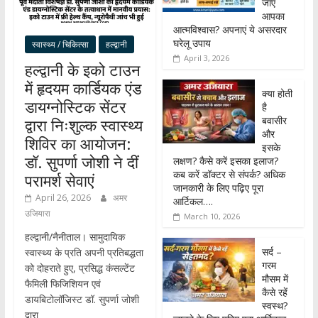
जाए
आपका
आत्मविश्वास? अपनाएं ये असरदार
घरेलू उपाय
स्वास्थ्य / चिकित्सा
हल्द्वानी
April 3, 2026
हल्द्वानी के इको टाउन
में हृदयम कार्डियक एंड
क्या होती
डायग्नोस्टिक सेंटर
है
बवासीर
द्वारा निःशुल्क स्वास्थ्य
और
शिविर का आयोजन:
इसके
डॉ. सुपर्णा जोशी ने दीं
लक्षण? कैसे करें इसका इलाज?
कब करें डॉक्टर से संपर्क? अधिक
परामर्श सेवाएं
जानकारी के लिए पढ़िए पूरा
April 26, 2026
अमर
आर्टिकल….
उजियारा
March 10, 2026
हल्द्वानी/नैनीताल। सामुदायिक
सर्द –
स्वास्थ्य के प्रति अपनी प्रतिबद्धता
गरम
को दोहराते हुए, प्रसिद्ध कंसल्टेंट
मौसम में
फैमिली फिजिशियन एवं
कैसे रहें
डायबिटोलॉजिस्ट डॉ. सुपर्णा जोशी
स्वस्थ?
द्वारा