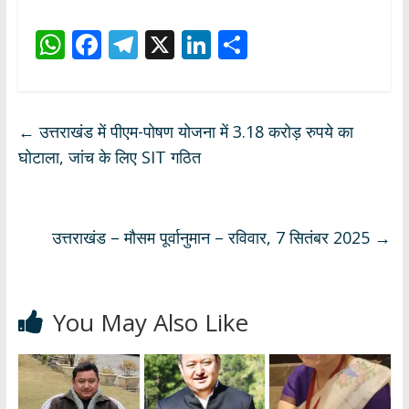
W
F
T
X
Li
S
h
ac
el
n
h
at
e
e
k
ar
s
b
gr
e
e
←
उत्तराखंड में पीएम-पोषण योजना में 3.18 करोड़ रुपये का
A
o
a
dI
घोटाला, जांच के लिए SIT गठित
p
o
m
n
p
k
उत्तराखंड – मौसम पूर्वानुमान – रविवार, 7 सितंबर 2025
→
You May Also Like