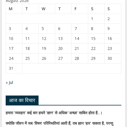
August 2026
b
T
M
T
W
T
F
S
S
o
u
1
2
o
b
3
4
5
6
7
8
9
k
e
10
11
12
13
14
15
16
C
17
18
19
20
21
22
23
h
24
25
26
27
28
29
30
a
31
n
n
« Jul
el
आज का विचार
हमारा ‘व्यवहार’ कई बार हमारे ‘ज्ञान’ से अधिक ‘अच्छा’ साबित होता है..।
क्योकि जीवन में जब ‘विषम’ परिस्थितियां आती हैं,
तब ज्ञान ‘हार’ सकता है,
परन्तु