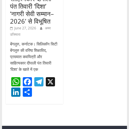
पंत तिवारी ‘दिशा’
‘नागरी सेवी सम्मान–
2026’ से विभूषित
June 27, 2026
अमर
उजियारा
बेंगलुरु, कर्नाटक। सिलिकॉन सिटी
बेंगलुरु की वरिष्ठ शिक्षाविद,
प्रख्यात कवयित्री और
साहित्यकार दीपाली पंत तिवारी
‘दिशा’ के खाते में एक
W
F
T
X
h
ac
el
Li
S
at
e
e
n
h
s
b
gr
k
ar
A
o
a
e
e
p
o
m
dI