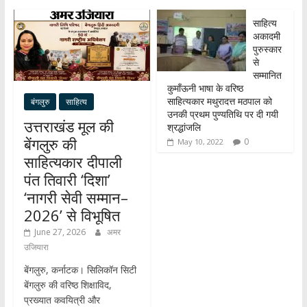
p
k
n
साहित्य
अकादमी
पुरुस्कार
से
सम्मानित
कुमाँऊनी भाषा के वरिष्ठ
साहित्यकार मथुरादत्त मठपाल को
बंगलुरु
साहित्य
उनकी प्रथम पुण्यतिथि पर दी गयी
उत्तराखंड मूल की
श्रद्धांजलि
बेंगलुरु की
0
May 10, 2022
साहित्यकार दीपाली
पंत तिवारी ‘दिशा’
‘नागरी सेवी सम्मान–
2026’ से विभूषित
June 27, 2026
अमर
उजियारा
बेंगलुरु, कर्नाटक। सिलिकॉन सिटी
बेंगलुरु की वरिष्ठ शिक्षाविद,
प्रख्यात कवयित्री और