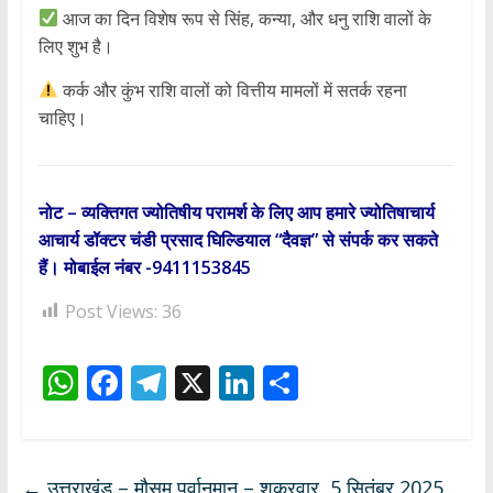
आज का दिन विशेष रूप से सिंह, कन्या, और धनु राशि वालों के
लिए शुभ है।
कर्क और कुंभ राशि वालों को वित्तीय मामलों में सतर्क रहना
चाहिए।
नोट – व्यक्तिगत ज्योतिषीय परामर्श के लिए आप हमारे ज्योतिषाचार्य
आचार्य डॉक्टर चंडी प्रसाद घिल्डियाल “दैवज्ञ” से संपर्क कर सकते
हैं। मोबाईल नंबर -9411153845
Post Views:
36
W
F
T
X
Li
S
h
ac
el
n
h
at
e
e
k
ar
s
b
gr
e
e
←
उत्तराखंड – मौसम पूर्वानुमान – शुक्रवार, 5 सितंबर 2025