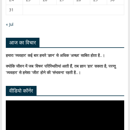
a
31
n
n
« Jul
el
आज का विचार
हमारा ‘व्यवहार’ कई बार हमारे ‘ज्ञान’ से अधिक ‘अच्छा’ साबित होता है..।
क्योकि जीवन में जब ‘विषम’ परिस्थितियां आती हैं,
तब ज्ञान ‘हार’ सकता है,
परन्तु
‘व्यवहार’ से हमेशा ‘जीत’ होने की ‘संभावना’ रहती है..।
वीडियो कॉर्नर
Video
Player