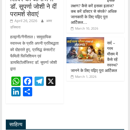
इसके
डॉ. सुपर्णा जोशी ने दीं
लक्षण? कैसे करें इसका इलाज?
कब करें डॉक्टर से संपर्क? अधिक
परामर्श सेवाएं
जानकारी के लिए पढ़िए पूरा
April 26, 2026
अमर
आर्टिकल….
उजियारा
March 10, 2026
हल्द्वानी/नैनीताल। सामुदायिक
सर्द –
स्वास्थ्य के प्रति अपनी प्रतिबद्धता
गरम
को दोहराते हुए, प्रसिद्ध कंसल्टेंट
मौसम में
फैमिली फिजिशियन एवं
कैसे रहें
डायबिटोलॉजिस्ट डॉ. सुपर्णा जोशी
स्वस्थ?
द्वारा
जानने के लिए पढ़िए पूरा आर्टिकल
March 1, 2026
W
F
T
X
h
ac
el
Li
S
at
e
e
n
h
s
b
gr
k
ar
A
o
a
e
e
साहित्य
p
o
m
dI