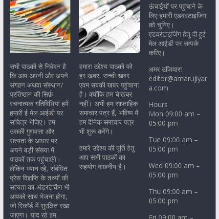
ऊंचाईयों पर पहुंचाने के
लिए हमारी एडवरटाइजिंग
को चुनिए।
एडवरटाइजिंग हेतु दी हुई
मेल आईडी पर सम्पर्क
करिए।
सभी पाठकों से निवेदन है
हमारा उद्देश्य पाठकों को
अमर उजियारा
कि आप अपनी और अपने
हर खबर, सच्ची खबर
editor@amarujiyar
संगठन अथवा संस्थान/
एवम सबकी खबर पहुंचाना
a.com
प्रतिष्ठान की सिर्फ़
है। क्योंकि हम ‘बे’खबर
रचनात्मक गतिविधियां हमें
नहीं। अभी हम साप्ताहिक
Hours
हमारी ई मेल आईडी पर
समाचार पत्र हैं, भविष्य में
Mon 09:00 am –
सचित्र भेजिए। हम
हम दैनिक समाचार पत्र
05:00 pm
उसकी गुणवत्ता और
भी शुरू करेंगे।
Tue 09:00 am –
सत्यता के आधार पर
हमारे उद्देश्य की पूर्ति हेतु
05:00 pm
अपने बड़ी संख्या में
आप सभी पाठकों का
पाठकों तक पहुंचाएंगे।
Wed 09:00 am –
सहयोग वांछनीय है।
लेकिन ध्यान रहे, संबंधित
05:00 pm
प्रेस विज्ञप्ति के तथ्यों की
सत्यता का अंडरटेकिंग भी
Thu 09:00 am –
आपको साथ भेजना होगा,
05:00 pm
जो रिकॉर्ड में सुरक्षित रखा
जाएगा। याद रहे हम
Fri 09:00 am –