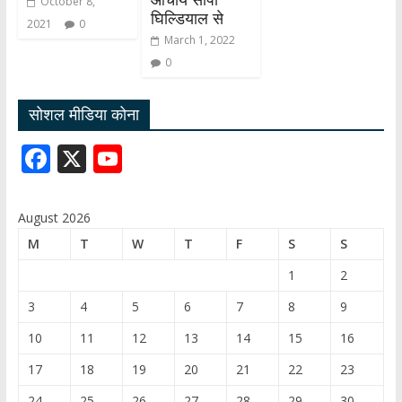
October 8,
घिल्डियाल से
2021
0
March 1, 2022
0
सोशल मीडिया कोना
F
X
Y
ac
o
e
u
August 2026
b
T
M
T
W
T
F
S
S
o
u
1
2
o
b
3
4
5
6
7
8
9
k
e
10
11
12
13
14
15
16
C
17
18
19
20
21
22
23
h
24
25
26
27
28
29
30