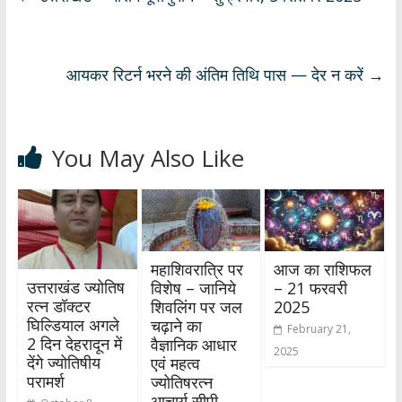
A
o
a
dI
p
o
m
n
p
k
आयकर रिटर्न भरने की अंतिम तिथि पास — देर न करें
→
You May Also Like
महाशिवरात्रि पर
आज का राशिफल
उत्तराखंड ज्योतिष
विशेष – जानिये
– 21 फरवरी
रत्न डॉक्टर
शिवलिंग पर जल
2025
घिल्डियाल अगले
चढ़ाने का
February 21,
2 दिन देहरादून में
वैज्ञानिक आधार
2025
देंगे ज्योतिषीय
एवं महत्व
परामर्श
ज्योतिषरत्न
आचार्य सीपी