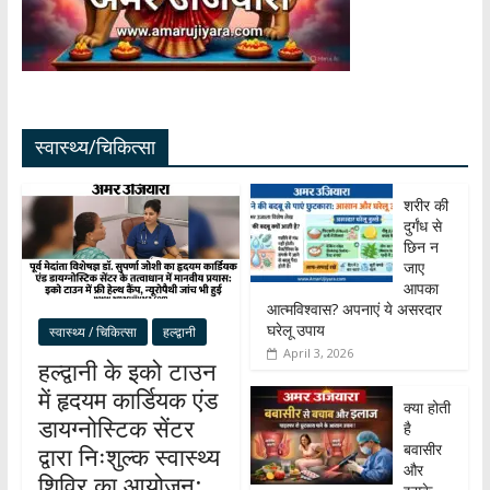
स्वास्थ्य/चिकित्सा
शरीर की
दुर्गंध से
छिन न
जाए
आपका
आत्मविश्वास? अपनाएं ये असरदार
घरेलू उपाय
स्वास्थ्य / चिकित्सा
हल्द्वानी
April 3, 2026
हल्द्वानी के इको टाउन
में हृदयम कार्डियक एंड
क्या होती
डायग्नोस्टिक सेंटर
है
बवासीर
द्वारा निःशुल्क स्वास्थ्य
और
शिविर का आयोजन: