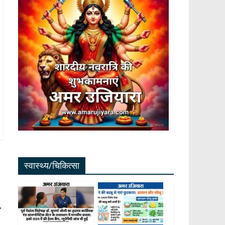
स्वास्थ्य/चिकित्सा
→