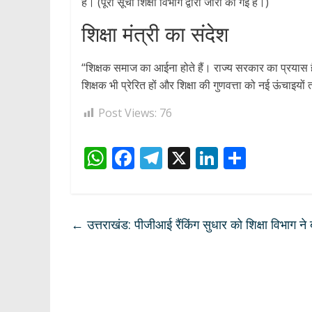
हैं। (पूरी सूची शिक्षा विभाग द्वारा जारी की गई है।)
शिक्षा मंत्री का संदेश
“शिक्षक समाज का आईना होते हैं। राज्य सरकार का प्रयास है
शिक्षक भी प्रेरित हों और शिक्षा की गुणवत्ता को नई ऊंचाइयो
Post Views:
76
W
F
T
X
Li
S
h
ac
el
n
h
at
e
e
k
ar
s
b
gr
e
e
←
उत्तराखंड: पीजीआई रैंकिंग सुधार को शिक्षा विभाग न
A
o
a
dI
p
o
m
n
p
k