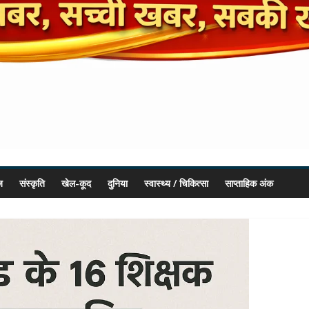
ज
संस्कृति
खेल-कूद
दुनिया
स्वास्थ्य / चिकित्सा
साप्ताहिक अंक