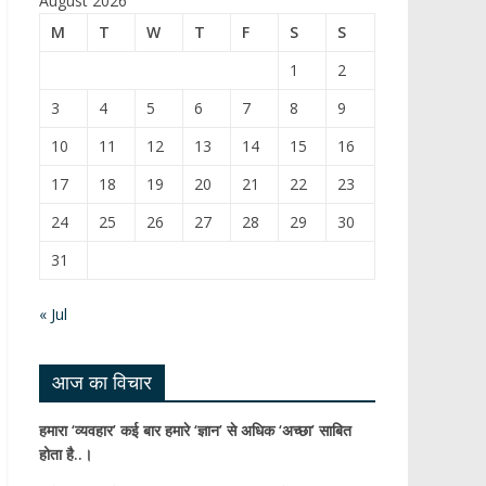
August 2026
b
T
M
T
W
T
F
S
S
o
u
1
2
o
b
3
4
5
6
7
8
9
k
e
10
11
12
13
14
15
16
C
17
18
19
20
21
22
23
h
24
25
26
27
28
29
30
a
31
n
n
« Jul
el
आज का विचार
हमारा ‘व्यवहार’ कई बार हमारे ‘ज्ञान’ से अधिक ‘अच्छा’ साबित
होता है..।