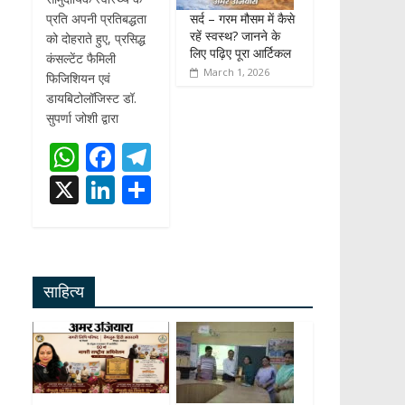
सर्द – गरम मौसम में कैसे
प्रति अपनी प्रतिबद्धता
रहें स्वस्थ? जानने के
को दोहराते हुए, प्रसिद्ध
लिए पढ़िए पूरा आर्टिकल
कंसल्टेंट फैमिली
March 1, 2026
फिजिशियन एवं
डायबिटोलॉजिस्ट डॉ.
सुपर्णा जोशी द्वारा
W
F
T
h
ac
el
X
Li
S
at
e
e
n
h
s
b
gr
k
ar
A
o
a
e
e
साहित्य
p
o
m
dI
p
k
n