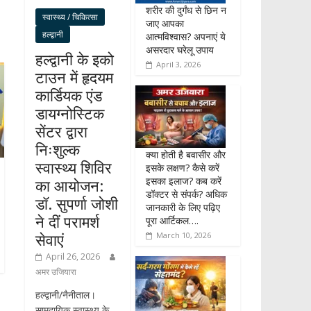
शरीर की दुर्गंध से छिन न
स्वास्थ्य / चिकित्सा
जाए आपका
हल्द्वानी
आत्मविश्वास? अपनाएं ये
असरदार घरेलू उपाय
हल्द्वानी के इको
April 3, 2026
टाउन में हृदयम
कार्डियक एंड
डायग्नोस्टिक
सेंटर द्वारा
निःशुल्क
क्या होती है बवासीर और
स्वास्थ्य शिविर
इसके लक्षण? कैसे करें
इसका इलाज? कब करें
का आयोजन:
डॉक्टर से संपर्क? अधिक
डॉ. सुपर्णा जोशी
जानकारी के लिए पढ़िए
ने दीं परामर्श
पूरा आर्टिकल….
सेवाएं
March 10, 2026
April 26, 2026
अमर उजियारा
हल्द्वानी/नैनीताल।
सामुदायिक स्वास्थ्य के