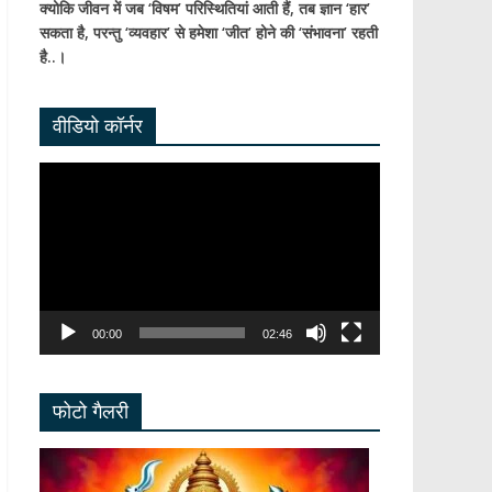
क्योकि जीवन में जब ‘विषम’ परिस्थितियां आती हैं,
तब ज्ञान ‘हार’
सकता है,
परन्तु ‘व्यवहार’ से हमेशा ‘जीत’ होने की ‘संभावना’ रहती
है..।
वीडियो कॉर्नर
Video
Player
00:00
02:46
फोटो गैलरी