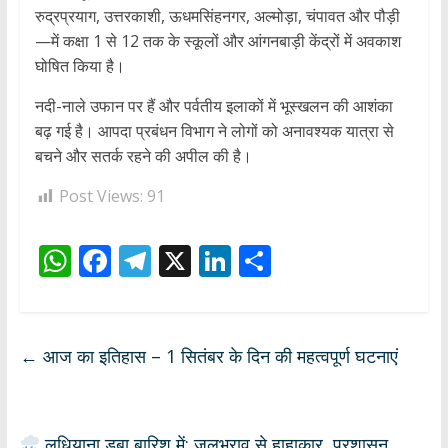
रुद्रप्रयाग, उत्तरकाशी, ऊधमसिंहनगर, अल्मोड़ा, चंपावत और पौड़ी
—में कक्षा 1 से 12 तक के स्कूलों और आंगनबाड़ी केंद्रों में अवकाश
घोषित किया है।
नदी-नाले उफान पर हैं और पर्वतीय इलाकों में भूस्खलन की आशंका
बढ़ गई है। आपदा प्रबंधन विभाग ने लोगों को अनावश्यक यात्रा से
बचने और सतर्क रहने की अपील की है।
Post Views:
91
W
F
T
X
Li
S
h
ac
el
n
h
at
e
e
k
ar
s
b
gr
e
e
←
आज का इतिहास – 1 सितंबर के दिन की महत्वपूर्ण घटनाएं
A
o
a
dI
p
o
m
n
लुधियाना डूबा बारिश में: जलभराव से हाहाकार, प्रशासन