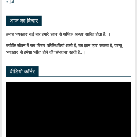
n
« Jul
el
आज का विचार
हमारा ‘व्यवहार’ कई बार हमारे ‘ज्ञान’ से अधिक ‘अच्छा’ साबित होता है..।
क्योकि जीवन में जब ‘विषम’ परिस्थितियां आती हैं,
तब ज्ञान ‘हार’ सकता है,
परन्तु
‘व्यवहार’ से हमेशा ‘जीत’ होने की ‘संभावना’ रहती है..।
वीडियो कॉर्नर
Video
Player