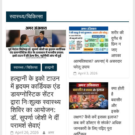
स्वास्थ्य/चिकित्सा
शरीर की
दुर्गंध से
छिन न
जाए
आपका
आत्मविश्वास? अपनाएं ये असरदार
घरेलू उपाय
स्वास्थ्य / चिकित्सा
हल्द्वानी
April 3, 2026
हल्द्वानी के इको टाउन
में हृदयम कार्डियक एंड
क्या होती
डायग्नोस्टिक सेंटर
है
बवासीर
द्वारा निःशुल्क स्वास्थ्य
और
शिविर का आयोजन:
इसके
डॉ. सुपर्णा जोशी ने दीं
लक्षण? कैसे करें इसका इलाज?
कब करें डॉक्टर से संपर्क? अधिक
परामर्श सेवाएं
जानकारी के लिए पढ़िए पूरा
April 26, 2026
अमर
आर्टिकल….