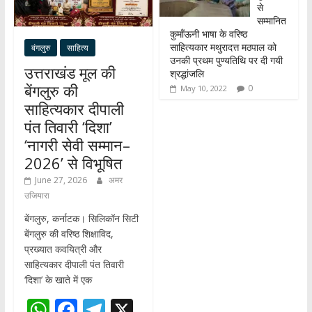
से
सम्मानित
कुमाँऊनी भाषा के वरिष्ठ
साहित्यकार मथुरादत्त मठपाल को
बंगलुरु
साहित्य
उनकी प्रथम पुण्यतिथि पर दी गयी
उत्तराखंड मूल की
श्रद्धांजलि
बेंगलुरु की
0
May 10, 2022
साहित्यकार दीपाली
पंत तिवारी ‘दिशा’
‘नागरी सेवी सम्मान–
2026’ से विभूषित
June 27, 2026
अमर
उजियारा
बेंगलुरु, कर्नाटक। सिलिकॉन सिटी
बेंगलुरु की वरिष्ठ शिक्षाविद,
प्रख्यात कवयित्री और
साहित्यकार दीपाली पंत तिवारी
‘दिशा’ के खाते में एक
W
F
T
X