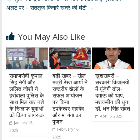
p
k
अलर्ट पर – सतलुज किनारे खतरे की घंटी
→
You May Also Like
समाजसेवी कृपाल
बड़ी खबर – खेल
खुशखबरी –
सिंह नेगी और
मंत्री रेखा आर्या ने
सरकारी विद्यालयों
ललित जोशी ने
राष्ट्रीय खेलों के
में गूंजेगी ढोल-
हर्रावाला पुलिस के
सफल आयोजन
दमाऊ की थाप,
साथ मिल कर नशे
पर किया
मशकबीन की धुनः
के खिलाफ युवाओं
टपकेश्वर महादेव
डॉ. धन सिंह रावत
को किया जागरूक
और मां गंगा का
April 6, 2025
पूजन
January 15,
February 16,
2025
2025