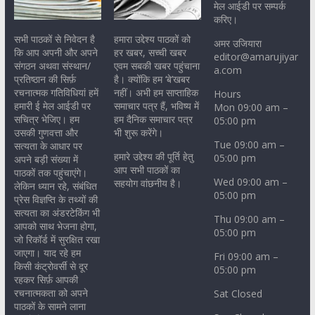
मेल आईडी पर सम्पर्क
करिए।
सभी पाठकों से निवेदन है
हमारा उद्देश्य पाठकों को
अमर उजियारा
कि आप अपनी और अपने
हर खबर, सच्ची खबर
editor@amarujiyar
संगठन अथवा संस्थान/
एवम सबकी खबर पहुंचाना
a.com
प्रतिष्ठान की सिर्फ़
है। क्योंकि हम ‘बे’खबर
रचनात्मक गतिविधियां हमें
नहीं। अभी हम साप्ताहिक
Hours
हमारी ई मेल आईडी पर
समाचार पत्र हैं, भविष्य में
Mon 09:00 am –
सचित्र भेजिए। हम
हम दैनिक समाचार पत्र
05:00 pm
उसकी गुणवत्ता और
भी शुरू करेंगे।
Tue 09:00 am –
सत्यता के आधार पर
हमारे उद्देश्य की पूर्ति हेतु
05:00 pm
अपने बड़ी संख्या में
आप सभी पाठकों का
पाठकों तक पहुंचाएंगे।
Wed 09:00 am –
सहयोग वांछनीय है।
लेकिन ध्यान रहे, संबंधित
05:00 pm
प्रेस विज्ञप्ति के तथ्यों की
सत्यता का अंडरटेकिंग भी
Thu 09:00 am –
आपको साथ भेजना होगा,
05:00 pm
जो रिकॉर्ड में सुरक्षित रखा
जाएगा। याद रहे हम
Fri 09:00 am –
किसी कंट्रोवर्सी से दूर
05:00 pm
रहकर सिर्फ़ आपकी
रचनात्मकता को अपने
Sat Closed
पाठकों के सामने लाना