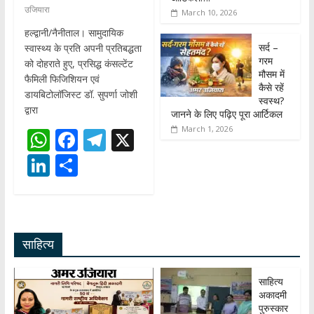
उजियारा
March 10, 2026
हल्द्वानी/नैनीताल। सामुदायिक
सर्द –
स्वास्थ्य के प्रति अपनी प्रतिबद्धता
गरम
को दोहराते हुए, प्रसिद्ध कंसल्टेंट
मौसम में
फैमिली फिजिशियन एवं
कैसे रहें
डायबिटोलॉजिस्ट डॉ. सुपर्णा जोशी
स्वस्थ?
द्वारा
जानने के लिए पढ़िए पूरा आर्टिकल
March 1, 2026
W
F
T
X
h
ac
el
Li
S
at
e
e
n
h
s
b
gr
k
ar
A
o
a
e
e
साहित्य
p
o
m
dI
p
k
n
साहित्य
अकादमी
पुरुस्कार