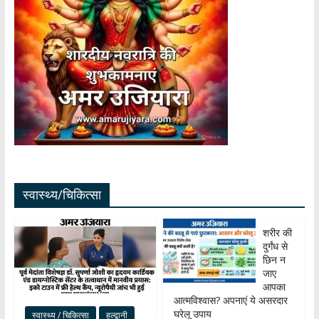
स्वास्थ्य/चिकित्सा
शरीर की
दुर्गंध से
छिन न
जाए
आपका
आत्मविश्वास? अपनाएं ये असरदार
घरेलू उपाय
स्वास्थ्य / चिकित्सा
हल्द्वानी