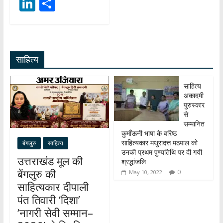
h
ac
el
Li
S
at
e
e
n
h
s
b
gr
k
ar
A
o
a
e
e
साहित्य
p
o
m
dI
p
k
n
साहित्य
अकादमी
पुरुस्कार
से
सम्मानित
कुमाँऊनी भाषा के वरिष्ठ
साहित्यकार मथुरादत्त मठपाल को
बंगलुरु
साहित्य
उनकी प्रथम पुण्यतिथि पर दी गयी
उत्तराखंड मूल की
श्रद्धांजलि
बेंगलुरु की
0
May 10, 2022
साहित्यकार दीपाली
पंत तिवारी ‘दिशा’
‘नागरी सेवी सम्मान–