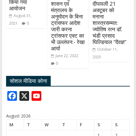
किया गया
शासन एवं
दीपावली 21
आयोजन
मंत्रालय के
अक्टूबर को
अनुमोदन के बिना
मनाना
August 31,
ट्रांसफर आदेश
शास्त्रसम्मत:
2021
0
जारी करना
ज्योतिष रत्न डॉ.
ट्रांसफर एक्ट का
चंडी प्रसाद
भी उल्लंघन:- रेखा
घिल्डियाल “दैवज्ञ”
आर्या
October 11,
June 22, 2022
2025
0
सोशल मीडिया कोना
F
X
Y
ac
o
e
u
August 2026
b
T
M
T
W
T
F
S
S
o
u
1
2