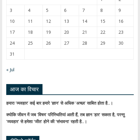
o
b
3
4
5
6
7
8
9
k
e
10
11
12
13
14
15
16
C
17
18
19
20
21
22
23
h
24
25
26
27
28
29
30
a
31
n
n
« Jul
el
आज का विचार
हमारा ‘व्यवहार’ कई बार हमारे ‘ज्ञान’ से अधिक ‘अच्छा’ साबित होता है..।
क्योकि जीवन में जब ‘विषम’ परिस्थितियां आती हैं,
तब ज्ञान ‘हार’ सकता है,
परन्तु
‘व्यवहार’ से हमेशा ‘जीत’ होने की ‘संभावना’ रहती है..।