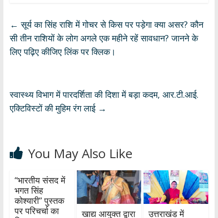
at
e
e
k
ar
s
b
gr
e
e
←
सूर्य का सिंह राशि में गोचर से किस पर पड़ेगा क्या असर? कौन
A
o
a
dI
सी तीन राशियों के लोग अगले एक महीने रहें सावधान? जानने के
p
o
m
n
लिए पढ़िए कीजिए लिंक पर क्लिक।
p
k
स्वास्थ्य विभाग में पारदर्शिता की दिशा में बड़ा कदम, आर.टी.आई.
एक्टिविस्टों की मुहिम रंग लाई
→
You May Also Like
“भारतीय संसद में
भगत सिंह
कोश्यारी” पुस्तक
पर परिचर्चा का
खाद्य आयुक्त द्वारा
उत्तराखंड में