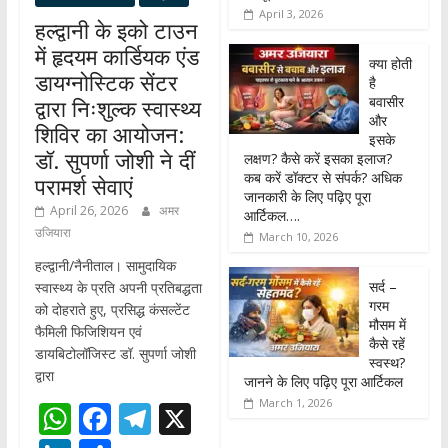
April 3, 2026
हल्द्वानी के इको टाउन
में हृदयम कार्डियक एंड
क्या होती
डायग्नोस्टिक सेंटर
है
बवासीर
द्वारा निःशुल्क स्वास्थ्य
और
शिविर का आयोजन:
इसके
डॉ. सुपर्णा जोशी ने दीं
लक्षण? कैसे करें इसका इलाज?
कब करें डॉक्टर से संपर्क? अधिक
परामर्श सेवाएं
जानकारी के लिए पढ़िए पूरा
April 26, 2026
अमर
आर्टिकल….
उजियारा
March 10, 2026
हल्द्वानी/नैनीताल। सामुदायिक
सर्द –
स्वास्थ्य के प्रति अपनी प्रतिबद्धता
गरम
को दोहराते हुए, प्रसिद्ध कंसल्टेंट
मौसम में
फैमिली फिजिशियन एवं
कैसे रहें
डायबिटोलॉजिस्ट डॉ. सुपर्णा जोशी
स्वस्थ?
द्वारा
जानने के लिए पढ़िए पूरा आर्टिकल
March 1, 2026
W
F
T
X