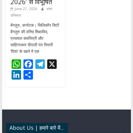
2026’ से विभूषित
June 27, 2026
अमर
उजियारा
बेंगलुरु, कर्नाटक। सिलिकॉन सिटी
बेंगलुरु की वरिष्ठ शिक्षाविद,
प्रख्यात कवयित्री और
साहित्यकार दीपाली पंत तिवारी
‘दिशा’ के खाते में एक
W
F
T
X
h
ac
el
Li
S
at
e
e
n
h
s
b
gr
k
ar
A
o
a
e
e
p
o
m
dI
p
k
n
About Us | हमारे बारे में…