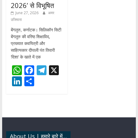
2026’ से विभूषित
June 27, 2026
अमर
उजियारा
बेंगलुरु, कर्नाटक। सिलिकॉन सिटी
बेंगलुरु की वरिष्ठ शिक्षाविद,
प्रख्यात कवयित्री और
साहित्यकार दीपाली पंत तिवारी
‘दिशा’ के खाते में एक
W
F
T
X
h
ac
el
Li
S
at
e
e
n
h
s
b
gr
k
ar
A
o
a
e
e
p
o
m
dI
p
k
n
About Us | हमारे बारे में…