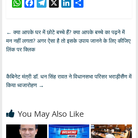
W
F
T
X
Li
S
h
ac
el
n
h
at
e
e
k
ar
s
b
gr
e
e
←
क्या आपके घर में छोटे बच्चे हैं? क्या आपके बच्चे का पढ़ने में
A
o
a
dI
मन नहीं लगता? अगर ऐसा है तो इसके उपाय जानने के लिए कीजिए
p
o
m
n
लिंक पर क्लिक
p
k
कैबिनेट मंत्री डॉ. धन सिंह रावत ने विधानसभा परिसर भराड़ीसैंण में
किया ध्वजारोहण
→
You May Also Like