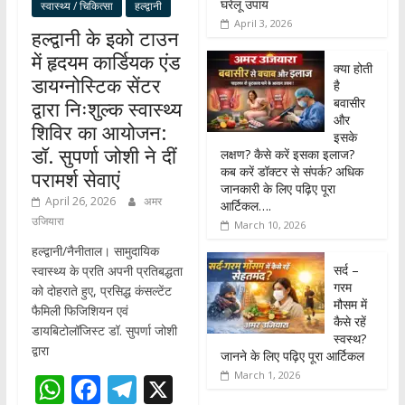
घरेलू उपाय
स्वास्थ्य / चिकित्सा
हल्द्वानी
April 3, 2026
हल्द्वानी के इको टाउन
में हृदयम कार्डियक एंड
क्या होती
डायग्नोस्टिक सेंटर
है
बवासीर
द्वारा निःशुल्क स्वास्थ्य
और
शिविर का आयोजन:
इसके
डॉ. सुपर्णा जोशी ने दीं
लक्षण? कैसे करें इसका इलाज?
कब करें डॉक्टर से संपर्क? अधिक
परामर्श सेवाएं
जानकारी के लिए पढ़िए पूरा
April 26, 2026
अमर
आर्टिकल….
उजियारा
March 10, 2026
हल्द्वानी/नैनीताल। सामुदायिक
सर्द –
स्वास्थ्य के प्रति अपनी प्रतिबद्धता
गरम
को दोहराते हुए, प्रसिद्ध कंसल्टेंट
मौसम में
फैमिली फिजिशियन एवं
कैसे रहें
डायबिटोलॉजिस्ट डॉ. सुपर्णा जोशी
स्वस्थ?
द्वारा
जानने के लिए पढ़िए पूरा आर्टिकल
March 1, 2026
W
F
T
X