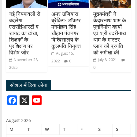
नई नियमावली से
अमर उजियारा
मुख्यमंत्री ने
बदलेगा
ब्रेकिंग- डॉक्टर
केदारनाथ धाम के
एससीईआरटी व
मनमोहन सिंह
पुनर्निर्माण कार्यों
डायट का ढांचा,
चौहान पंतनगर
एवं श्री बदरीनाथ
शिक्षकों के
विश्विद्यालय के
धाम के मास्टर
प्रशिक्षण पर
कुलपति नियुक्त
प्लान की प्रगति
विशेष जोर
की समीक्षा की
August 15,
November 28,
July 8, 2021
2022
0
2025
0
सोशल मीडिया कोना
F
X
Y
ac
o
e
u
August 2026
b
T
M
T
W
T
F
S
S