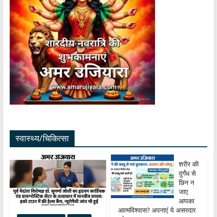
स्वास्थ्य/चिकित्सा
शरीर की
दुर्गंध से
छिन न
जाए
आपका
आत्मविश्वास? अपनाएं ये असरदार