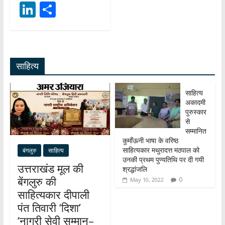
h
ac
el
Li
S
at
e
e
n
h
s
b
gr
k
ar
A
o
a
e
e
साहित्य
p
o
m
dI
p
k
n
साहित्य
अकादमी
पुरुस्कार
से
सम्मानित
कुमाँऊनी भाषा के वरिष्ठ
साहित्यकार मथुरादत्त मठपाल को
बंगलुरु
साहित्य
उनकी प्रथम पुण्यतिथि पर दी गयी
उत्तराखंड मूल की
श्रद्धांजलि
बेंगलुरु की
0
May 10, 2022
साहित्यकार दीपाली
पंत तिवारी ‘दिशा’
‘नागरी सेवी सम्मान–