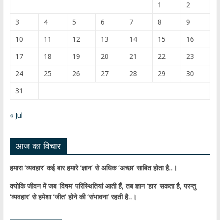
o
u
1
2
o
b
3
4
5
6
7
8
9
k
e
10
11
12
13
14
15
16
C
17
18
19
20
21
22
23
h
24
25
26
27
28
29
30
a
31
n
n
« Jul
el
आज का विचार
हमारा ‘व्यवहार’ कई बार हमारे ‘ज्ञान’ से अधिक ‘अच्छा’ साबित होता है..।
क्योकि जीवन में जब ‘विषम’ परिस्थितियां आती हैं,
तब ज्ञान ‘हार’ सकता है,
परन्तु
‘व्यवहार’ से हमेशा ‘जीत’ होने की ‘संभावना’ रहती है..।