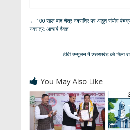
h
ac
el
n
h
at
e
e
k
ar
s
b
gr
e
e
←
100 साल बाद चैत्र नवरात्रि पर अद्भुत संयोग पंचग्रह
A
o
a
dI
नवरात्र: आचार्य दैवज्ञ
p
o
m
n
p
k
टीबी उन्मूलन में उत्तराखंड को मिला राष
You May Also Like