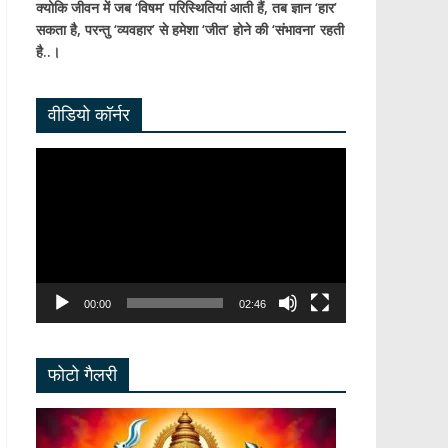
क्योकि जीवन में जब ‘विषम’ परिस्थितियां आती हैं,
तब ज्ञान ‘हार’
सकता है,
परन्तु ‘व्यवहार’ से हमेशा ‘जीत’ होने की ‘संभावना’ रहती
है..।
वीडियो कॉर्नर
Video
Player
00:00
02:46
फोटो गैलरी