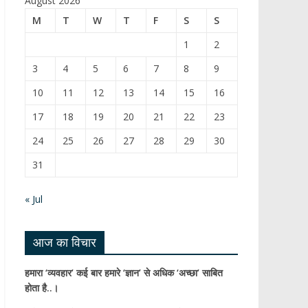
August 2026
b
T
M
T
W
T
F
S
S
o
u
1
2
o
b
3
4
5
6
7
8
9
k
e
10
11
12
13
14
15
16
C
17
18
19
20
21
22
23
h
24
25
26
27
28
29
30
a
31
n
n
« Jul
el
आज का विचार
हमारा ‘व्यवहार’ कई बार हमारे ‘ज्ञान’ से अधिक ‘अच्छा’ साबित
होता है..।