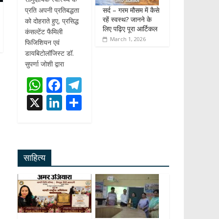
सर्द – गरम मौसम में कैसे
प्रति अपनी प्रतिबद्धता
रहें स्वस्थ? जानने के
को दोहराते हुए, प्रसिद्ध
लिए पढ़िए पूरा आर्टिकल
कंसल्टेंट फैमिली
March 1, 2026
फिजिशियन एवं
डायबिटोलॉजिस्ट डॉ.
सुपर्णा जोशी द्वारा
W
F
T
h
ac
el
X
Li
S
at
e
e
n
h
s
b
gr
k
ar
A
o
a
e
e
साहित्य
p
o
m
dI
p
k
n