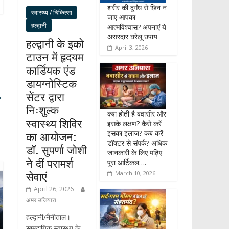
शरीर की दुर्गंध से छिन न
स्वास्थ्य / चिकित्सा
जाए आपका
हल्द्वानी
आत्मविश्वास? अपनाएं ये
असरदार घरेलू उपाय
हल्द्वानी के इको
April 3, 2026
टाउन में हृदयम
कार्डियक एंड
डायग्नोस्टिक
सेंटर द्वारा
→
निःशुल्क
क्या होती है बवासीर और
स्वास्थ्य शिविर
इसके लक्षण? कैसे करें
इसका इलाज? कब करें
का आयोजन:
डॉक्टर से संपर्क? अधिक
डॉ. सुपर्णा जोशी
जानकारी के लिए पढ़िए
ने दीं परामर्श
पूरा आर्टिकल….
सेवाएं
March 10, 2026
April 26, 2026
अमर उजियारा
हल्द्वानी/नैनीताल।
सामुदायिक स्वास्थ्य के