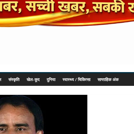
ज
संस्कृति
खेल-कूद
दुनिया
स्वास्थ्य / चिकित्सा
साप्ताहिक अंक