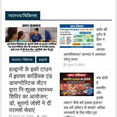
स्वास्थ्य/चिकित्सा
शरीर की
दुर्गंध से
छिन न
जाए
आपका
आत्मविश्वास? अपनाएं ये असरदार
घरेलू उपाय
स्वास्थ्य / चिकित्सा
हल्द्वानी
April 3, 2026
हल्द्वानी के इको टाउन
में हृदयम कार्डियक एंड
क्या होती
डायग्नोस्टिक सेंटर
है
बवासीर
द्वारा निःशुल्क स्वास्थ्य
और
शिविर का आयोजन:
इसके
डॉ. सुपर्णा जोशी ने दीं
लक्षण? कैसे करें इसका इलाज?
कब करें डॉक्टर से संपर्क? अधिक
परामर्श सेवाएं
जानकारी के लिए पढ़िए पूरा
April 26, 2026
अमर