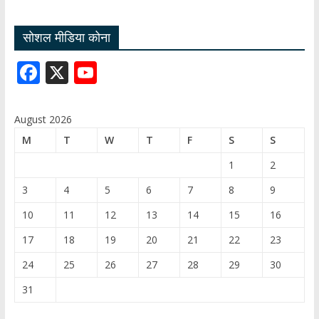
सोशल मीडिया कोना
F
X
Y
ac
o
e
u
August 2026
b
T
M
T
W
T
F
S
S
o
u
1
2
o
b
3
4
5
6
7
8
9
k
e
10
11
12
13
14
15
16
C
17
18
19
20
21
22
23
h
24
25
26
27
28
29
30
a
31
n