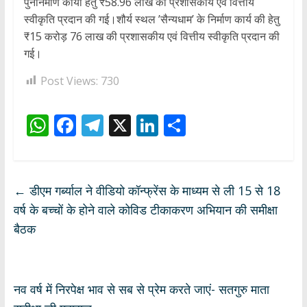
पुनर्निर्माण कार्यों हेतु ₹58.96 लाख की प्रशासकीय एवं वित्तीय
स्वीकृति प्रदान की गई।शौर्य स्थल ’सैन्यधाम’ के निर्माण कार्य की हेतु
₹15 करोड़ 76 लाख की प्रशासकीय एवं वित्तीय स्वीकृति प्रदान की
गई।
Post Views:
730
W
F
T
X
Li
S
h
ac
el
n
h
at
e
e
k
ar
s
b
gr
e
e
←
डीएम गर्ब्याल ने वीडियो कॉन्फ्रेंस के माध्यम से ली 15 से 18
A
o
a
dI
वर्ष के बच्चों के होने वाले कोविड टीकाकरण अभियान की समीक्षा
p
o
m
n
बैठक
p
k
नव वर्ष में निरपेक्ष भाव से सब से प्रेम करते जाएं- सतगुरु माता