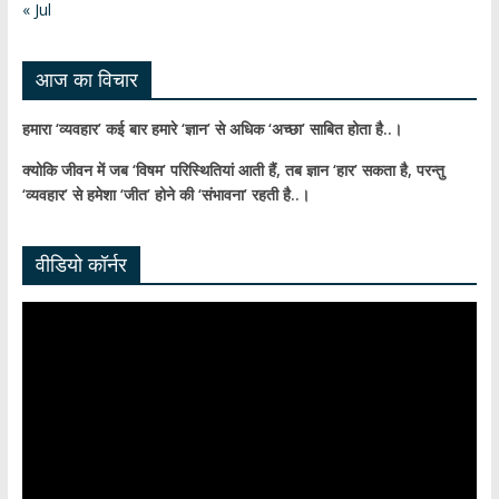
n
« Jul
el
आज का विचार
हमारा ‘व्यवहार’ कई बार हमारे ‘ज्ञान’ से अधिक ‘अच्छा’ साबित होता है..।
क्योकि जीवन में जब ‘विषम’ परिस्थितियां आती हैं,
तब ज्ञान ‘हार’ सकता है,
परन्तु
‘व्यवहार’ से हमेशा ‘जीत’ होने की ‘संभावना’ रहती है..।
वीडियो कॉर्नर
Video
Player