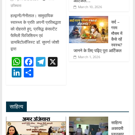
आर्टिकल….
उजियारा
March 10, 2026
हल्द्वानी/नैनीताल। सामुदायिक
सर्द –
स्वास्थ्य के प्रति अपनी प्रतिबद्धता
गरम
को दोहराते हुए, प्रसिद्ध कंसल्टेंट
मौसम में
फैमिली फिजिशियन एवं
कैसे रहें
डायबिटोलॉजिस्ट डॉ. सुपर्णा जोशी
स्वस्थ?
द्वारा
जानने के लिए पढ़िए पूरा आर्टिकल
March 1, 2026
W
F
T
X
h
ac
el
Li
S
at
e
e
n
h
s
b
gr
k
ar
A
o
a
e
e
साहित्य
p
o
m
dI
p
k
n
साहित्य
अकादमी
पुरुस्कार