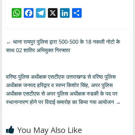
W
F
T
X
Li
S
h
ac
el
n
h
at
e
e
k
ar
s
b
gr
e
e
←
थाना रायपुर पुलिस द्वारा 500-500 के 18 नकली नोटो के
A
o
a
dI
साथ 02 शातिर अभियुक्त गिरफ्तार
p
o
m
n
p
k
वरिष्ठ पुलिस अधीक्षक एसटीएफ उत्तराखण्ड से वरिष्ठ पुलिस
अधीक्षक जनपद हरिद्वार व स्वप्न किशोर सिंह, अपर पुलिस
अधीक्षक एसटीएफ से अपर पुलिस अधीक्षक रुडकी के पद पर
स्थानान्तरण होने पर विदाई समारोह का किया गया आयोजन
→
You May Also Like