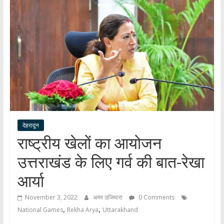
हर
खबर
।
सच्ची
खबर
।
सबकी
खबर
देहरादून
राष्ट्रीय खेलों का आयोजन
उत्तराखंड के लिए गर्व की बात-रेखा
आर्या
November 3, 2022
अमर उजियारा
0 Comments
,
,
National Games
Rekha Arya
Uttarakhand