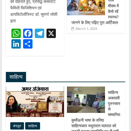
गरम
को दोहराते हुए, प्रसिद्ध कंसल्टेंट
मौसम में
फैमिली फिजिशियन एवं
कैसे रहें
डायबिटोलॉजिस्ट डॉ. सुपर्णा जोशी
स्वस्थ?
द्वारा
जानने के लिए पढ़िए पूरा आर्टिकल
March 1, 2026
W
F
T
X
h
ac
el
Li
S
at
e
e
n
h
s
b
gr
k
ar
A
o
a
e
e
साहित्य
p
o
m
dI
p
k
n
साहित्य
अकादमी
पुरुस्कार
से
सम्मानित
कुमाँऊनी भाषा के वरिष्ठ
साहित्यकार मथुरादत्त मठपाल को
बंगलुरु
साहित्य