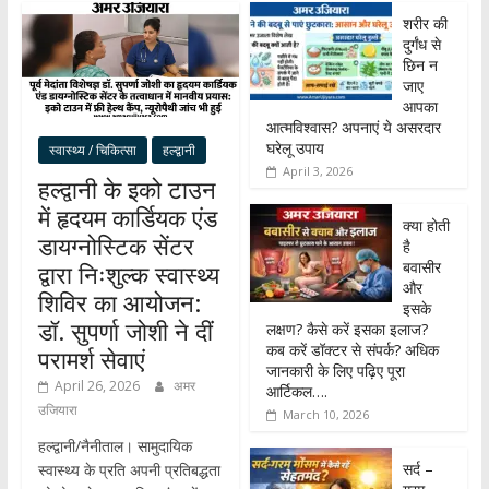
शरीर की
दुर्गंध से
छिन न
जाए
आपका
आत्मविश्वास? अपनाएं ये असरदार
घरेलू उपाय
स्वास्थ्य / चिकित्सा
हल्द्वानी
April 3, 2026
हल्द्वानी के इको टाउन
में हृदयम कार्डियक एंड
क्या होती
डायग्नोस्टिक सेंटर
है
बवासीर
द्वारा निःशुल्क स्वास्थ्य
और
शिविर का आयोजन:
इसके
डॉ. सुपर्णा जोशी ने दीं
लक्षण? कैसे करें इसका इलाज?
कब करें डॉक्टर से संपर्क? अधिक
परामर्श सेवाएं
जानकारी के लिए पढ़िए पूरा
April 26, 2026
अमर
आर्टिकल….
उजियारा
March 10, 2026
हल्द्वानी/नैनीताल। सामुदायिक
सर्द –
स्वास्थ्य के प्रति अपनी प्रतिबद्धता