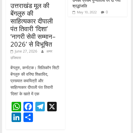
उनकी प्रथम पुण्यतिथि पर दी गयी
उत्तराखंड मूल की
श्रद्धांजलि
बेंगलुरु की
0
May 10, 2022
साहित्यकार दीपाली
पंत तिवारी ‘दिशा’
‘नागरी सेवी सम्मान–
2026’ से विभूषित
June 27, 2026
अमर
उजियारा
बेंगलुरु, कर्नाटक। सिलिकॉन सिटी
बेंगलुरु की वरिष्ठ शिक्षाविद,
प्रख्यात कवयित्री और
साहित्यकार दीपाली पंत तिवारी
‘दिशा’ के खाते में एक
W
F
T
X
h
ac
el
Li
S
at
e
e
n
h