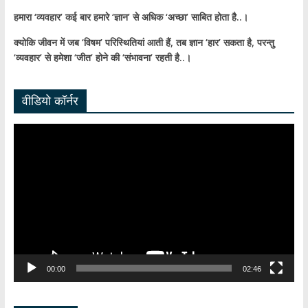
हमारा ‘व्यवहार’ कई बार हमारे ‘ज्ञान’ से अधिक ‘अच्छा’ साबित होता है..।
क्योकि जीवन में जब ‘विषम’ परिस्थितियां आती हैं,
तब ज्ञान ‘हार’ सकता है,
परन्तु
‘व्यवहार’ से हमेशा ‘जीत’ होने की ‘संभावना’ रहती है..।
वीडियो कॉर्नर
Video
Player
00:00
02:46