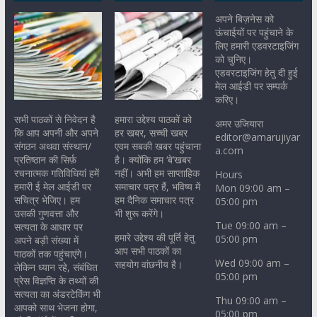
अपने बिज़नेस को
ऊंचाईयों पर पहुंचाने के
लिए हमारी एडवरटाइजिंग
को चुनिए।
एडवरटाइजिंग हेतु दी हुई
मेल आईडी पर सम्पर्क
करिए।
सभी पाठकों से निवेदन है
हमारा उद्देश्य पाठकों को
अमर उजियारा
कि आप अपनी और अपने
हर खबर, सच्ची खबर
editor@amarujiyar
संगठन अथवा संस्थान/
एवम सबकी खबर पहुंचाना
a.com
प्रतिष्ठान की सिर्फ़
है। क्योंकि हम ‘बे’खबर
रचनात्मक गतिविधियां हमें
नहीं। अभी हम साप्ताहिक
Hours
हमारी ई मेल आईडी पर
समाचार पत्र हैं, भविष्य में
Mon 09:00 am –
सचित्र भेजिए। हम
हम दैनिक समाचार पत्र
05:00 pm
उसकी गुणवत्ता और
भी शुरू करेंगे।
Tue 09:00 am –
सत्यता के आधार पर
हमारे उद्देश्य की पूर्ति हेतु
05:00 pm
अपने बड़ी संख्या में
आप सभी पाठकों का
पाठकों तक पहुंचाएंगे।
Wed 09:00 am –
सहयोग वांछनीय है।
लेकिन ध्यान रहे, संबंधित
05:00 pm
प्रेस विज्ञप्ति के तथ्यों की
सत्यता का अंडरटेकिंग भी
Thu 09:00 am –
आपको साथ भेजना होगा,
05:00 pm