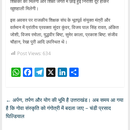
शिक्षकों को मिलेगा और शिक्षा जगत में छाई हुई निराशा दूर होकर
खुशहाली मिलेगी।
इस अवसर पर राजकीय शिक्षक संघ के भूतपूर्व संयुक्त मंत्री और
वर्तमान में प्रांतीय प्रवक्ता सुंदर कुंवर, विजय पाल सिंह रावत, अंकित
जोशी, विजय रमोला, युद्धवीर बिष्ट, सुमेर काला, प्रकाश बिष्ट. संजीव
चौहान, रेखा पुरी आदि उपस्थित थे।
Post Views:
634
W
F
T
X
Li
S
h
ac
el
n
h
at
e
e
k
ar
s
b
gr
e
e
←
अर्पण, तर्पण और योग की भूमि है उत्तराखंड। अब समय आ गया
A
o
a
dI
है कि गोवा संस्कृति को गंगोत्री में बदला जाए – चंडी प्रसाद
p
o
m
n
घिल्डियाल
p
k