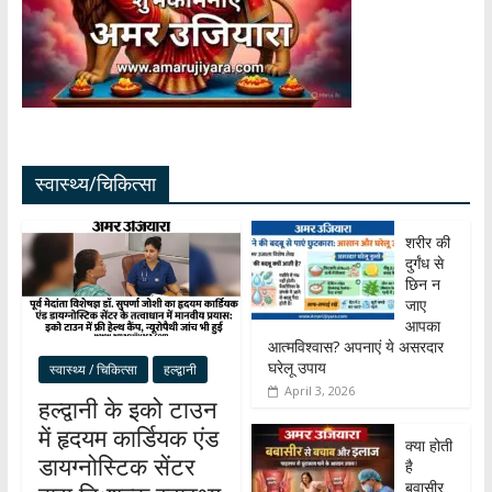
स्वास्थ्य/चिकित्सा
शरीर की
दुर्गंध से
छिन न
जाए
आपका
आत्मविश्वास? अपनाएं ये असरदार
घरेलू उपाय
स्वास्थ्य / चिकित्सा
हल्द्वानी
April 3, 2026
हल्द्वानी के इको टाउन
में हृदयम कार्डियक एंड
क्या होती
डायग्नोस्टिक सेंटर
है
बवासीर