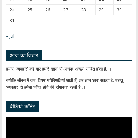
h
24
25
26
27
28
29
30
a
31
n
n
« Jul
el
आज का विचार
हमारा ‘व्यवहार’ कई बार हमारे ‘ज्ञान’ से अधिक ‘अच्छा’ साबित होता है..।
क्योकि जीवन में जब ‘विषम’ परिस्थितियां आती हैं,
तब ज्ञान ‘हार’ सकता है,
परन्तु
‘व्यवहार’ से हमेशा ‘जीत’ होने की ‘संभावना’ रहती है..।
वीडियो कॉर्नर
Video
Player