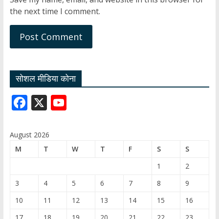
the next time I comment.
सोशल मीडिया कोना
F
X
Y
ac
o
e
u
August 2026
b
T
M
T
W
T
F
S
S
o
u
1
2
o
b
3
4
5
6
7
8
9
k
e
10
11
12
13
14
15
16
C
17
18
19
20
21
22
23