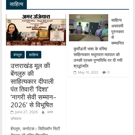
साहित्य
p
o
m
dI
p
k
n
साहित्य
अकादमी
पुरुस्कार
से
सम्मानित
कुमाँऊनी भाषा के वरिष्ठ
साहित्यकार मथुरादत्त मठपाल को
बंगलुरु
साहित्य
उनकी प्रथम पुण्यतिथि पर दी गयी
उत्तराखंड मूल की
श्रद्धांजलि
बेंगलुरु की
0
May 10, 2022
साहित्यकार दीपाली
पंत तिवारी ‘दिशा’
‘नागरी सेवी सम्मान–
2026’ से विभूषित
June 27, 2026
अमर
उजियारा
बेंगलुरु, कर्नाटक। सिलिकॉन सिटी