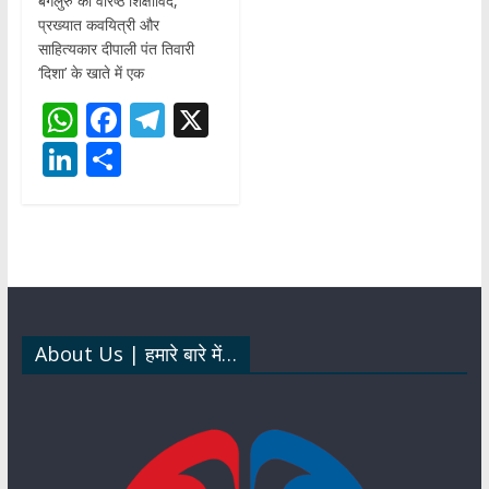
बेंगलुरु की वरिष्ठ शिक्षाविद,
प्रख्यात कवयित्री और
साहित्यकार दीपाली पंत तिवारी
‘दिशा’ के खाते में एक
W
F
T
X
h
ac
el
Li
S
at
e
e
n
h
s
b
gr
k
ar
A
o
a
e
e
p
o
m
dI
p
k
n
About Us | हमारे बारे में…