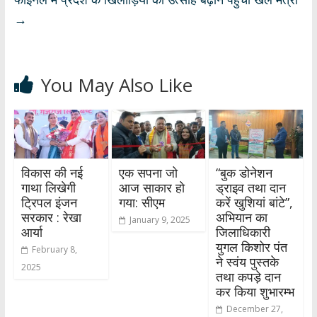
→
You May Also Like
विकास की नई
एक सपना जो
“बुक डोनेशन
गाथा लिखेगी
आज साकार हो
ड्राइव तथा दान
ट्रिपल इंजन
गया: सीएम
करें खुशियां बांटे”,
सरकार : रेखा
अभियान का
January 9, 2025
आर्या
जिलाधिकारी
युगल किशोर पंत
February 8,
ने स्वंय पुस्तके
2025
तथा कपड़े दान
कर किया शुभारम्भ
December 27,