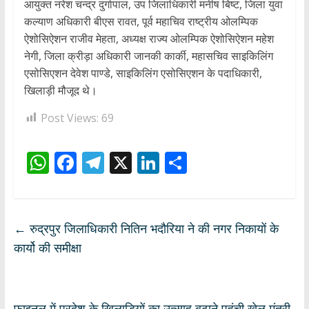
आयुक्त नरेश चन्द्र दुर्गापाल, उप जिलाधिकारी मनीष बिष्ट, जिला युवा
कल्याण अधिकारी बीएस रावत, पूर्व महाचिव राष्ट्रीय ओलम्पिक
ऐशोसिऐशन राजीव मेहता, अध्यक्ष राज्य ओलम्पिक ऐशोसिऐशन महेश
नेगी, जिला क्रीड़ा अधिकारी जानकी कार्की, महासचिव साइकिलिंग
एसोसिएशन देवेश पाण्डे, साइकिलिंग एसोसिएशन के पदाधिकारी,
खिलाड़ी मौजूद थे।
Post Views:
69
W
F
T
X
Li
S
h
ac
el
n
h
at
e
e
k
ar
s
b
gr
e
e
←
रुद्रपुर जिलाधिकारी नितिन भदौरिया ने की नगर निकायों के
A
o
a
dI
कार्यो की समीक्षा
p
o
m
n
p
k
फाइनल में प्रदेश के खिलाड़ियों का उत्साह बढ़ाने पहुंची खेल मंत्री