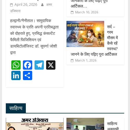
जानकारी के लिए पढ़िए पूरा
April 26, 2026
अमर
आर्टिकल….
उजियारा
March 10, 2026
हल्द्वानी/नैनीताल। सामुदायिक
सर्द –
स्वास्थ्य के प्रति अपनी प्रतिबद्धता
गरम
को दोहराते हुए, प्रसिद्ध कंसल्टेंट
मौसम में
फैमिली फिजिशियन एवं
कैसे रहें
डायबिटोलॉजिस्ट डॉ. सुपर्णा जोशी
स्वस्थ?
द्वारा
जानने के लिए पढ़िए पूरा आर्टिकल
March 1, 2026
W
F
T
X
h
ac
el
Li
S
at
e
e
n
h
s
b
gr
k
ar
A
o
a
e
e
साहित्य
p
o
m
dI
p
k
n
साहित्य
अकादमी