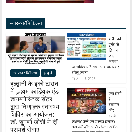
स्वास्थ्य/चिकित्सा
शरीर की
दुर्गंध से
छिन न
जाए
आपका
आत्मविश्वास? अपनाएं ये असरदार
घरेलू उपाय
स्वास्थ्य / चिकित्सा
हल्द्वानी
April 3, 2026
हल्द्वानी के इको टाउन
में हृदयम कार्डियक एंड
क्या होती
डायग्नोस्टिक सेंटर
है
बवासीर
द्वारा निःशुल्क स्वास्थ्य
और
शिविर का आयोजन:
इसके
डॉ. सुपर्णा जोशी ने दीं
लक्षण? कैसे करें इसका इलाज?
कब करें डॉक्टर से संपर्क? अधिक
परामर्श सेवाएं