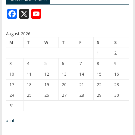
F
X
Y
ac
o
e
u
August 2026
b
T
M
T
W
T
F
S
S
o
u
1
2
o
b
3
4
5
6
7
8
9
k
e
10
11
12
13
14
15
16
C
17
18
19
20
21
22
23
h
24
25
26
27
28
29
30
a
31
n
n
« Jul
el