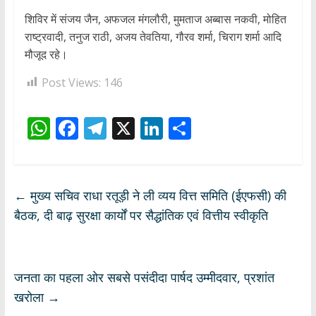
शिविर में संजय जैन, अफजल मंगलौरी, मुमताज अब्बास नकवी, मोहित
राष्ट्रवादी, तनुज राठी, अजय तेवतिया, गौरव शर्मा, चिराग शर्मा आदि
मौजूद रहे।
Post Views:
146
W
F
T
X
Li
S
h
ac
el
n
h
at
e
e
k
ar
s
b
gr
e
e
←
मुख्य सचिव राधा रतूड़ी ने ली व्यय वित्त समिति (ईएफसी) की
A
o
a
dI
बैठक, दी बाढ़ सुरक्षा कार्यों पर सैद्धांतिक एवं वित्तीय स्वीकृति
p
o
m
n
p
k
जनता का पहला ओर सबसे पसंदीदा पार्षद उम्मीदवार, प्रशांत
खरोला
→