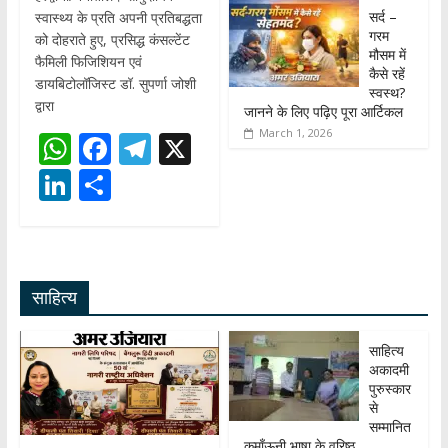
सर्द –
स्वास्थ्य के प्रति अपनी प्रतिबद्धता
गरम
को दोहराते हुए, प्रसिद्ध कंसल्टेंट
मौसम में
फैमिली फिजिशियन एवं
कैसे रहें
डायबिटोलॉजिस्ट डॉ. सुपर्णा जोशी
स्वस्थ?
द्वारा
जानने के लिए पढ़िए पूरा आर्टिकल
March 1, 2026
W
F
T
X
h
ac
el
Li
S
at
e
e
n
h
s
b
gr
k
ar
A
o
a
e
e
साहित्य
p
o
m
dI
p
k
n
साहित्य
अकादमी
पुरुस्कार
से
सम्मानित
कुमाँऊनी भाषा के वरिष्ठ