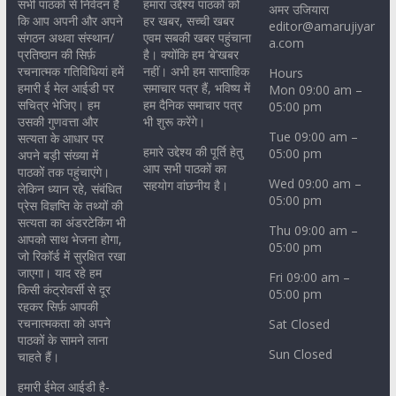
सभी पाठकों से निवेदन है
हमारा उद्देश्य पाठकों को
अमर उजियारा
कि आप अपनी और अपने
हर खबर, सच्ची खबर
editor@amarujiyar
संगठन अथवा संस्थान/
एवम सबकी खबर पहुंचाना
a.com
प्रतिष्ठान की सिर्फ़
है। क्योंकि हम ‘बे’खबर
रचनात्मक गतिविधियां हमें
नहीं। अभी हम साप्ताहिक
Hours
हमारी ई मेल आईडी पर
समाचार पत्र हैं, भविष्य में
Mon 09:00 am –
सचित्र भेजिए। हम
हम दैनिक समाचार पत्र
05:00 pm
उसकी गुणवत्ता और
भी शुरू करेंगे।
Tue 09:00 am –
सत्यता के आधार पर
हमारे उद्देश्य की पूर्ति हेतु
05:00 pm
अपने बड़ी संख्या में
आप सभी पाठकों का
पाठकों तक पहुंचाएंगे।
Wed 09:00 am –
सहयोग वांछनीय है।
लेकिन ध्यान रहे, संबंधित
05:00 pm
प्रेस विज्ञप्ति के तथ्यों की
सत्यता का अंडरटेकिंग भी
Thu 09:00 am –
आपको साथ भेजना होगा,
05:00 pm
जो रिकॉर्ड में सुरक्षित रखा
जाएगा। याद रहे हम
Fri 09:00 am –
किसी कंट्रोवर्सी से दूर
05:00 pm
रहकर सिर्फ़ आपकी
रचनात्मकता को अपने
Sat Closed
पाठकों के सामने लाना
Sun Closed
चाहते हैं।
हमारी ईमेल आईडी है-