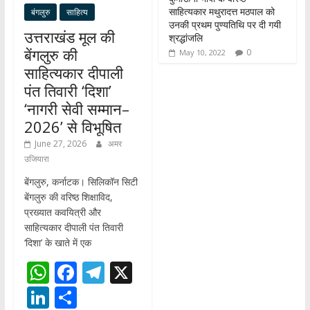
साहित्यकार मथुरादत्त मठपाल को
बंगलुरु
साहित्य
उनकी प्रथम पुण्यतिथि पर दी गयी
उत्तराखंड मूल की
श्रद्धांजलि
बेंगलुरु की
0
May 10, 2022
साहित्यकार दीपाली
पंत तिवारी ‘दिशा’
‘नागरी सेवी सम्मान–
2026’ से विभूषित
June 27, 2026
अमर
उजियारा
बेंगलुरु, कर्नाटक। सिलिकॉन सिटी
बेंगलुरु की वरिष्ठ शिक्षाविद,
प्रख्यात कवयित्री और
साहित्यकार दीपाली पंत तिवारी
‘दिशा’ के खाते में एक
W
F
T
X
h
ac
el
Li
S