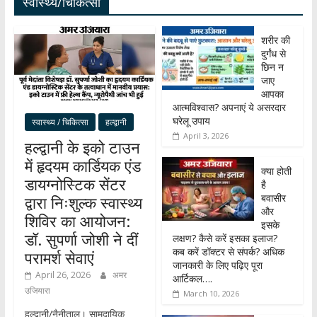
स्वास्थ्य/चिकित्सा
शरीर की
दुर्गंध से
छिन न
जाए
आपका
आत्मविश्वास? अपनाएं ये असरदार
घरेलू उपाय
स्वास्थ्य / चिकित्सा
हल्द्वानी
April 3, 2026
हल्द्वानी के इको टाउन
में हृदयम कार्डियक एंड
क्या होती
डायग्नोस्टिक सेंटर
है
बवासीर
द्वारा निःशुल्क स्वास्थ्य
और
शिविर का आयोजन:
इसके
डॉ. सुपर्णा जोशी ने दीं
लक्षण? कैसे करें इसका इलाज?
कब करें डॉक्टर से संपर्क? अधिक
परामर्श सेवाएं
जानकारी के लिए पढ़िए पूरा
April 26, 2026
अमर
आर्टिकल….
उजियारा
March 10, 2026
हल्द्वानी/नैनीताल। सामुदायिक