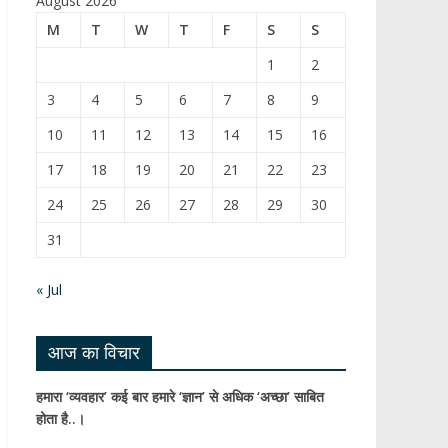
August 2026
b
T
M
T
W
T
F
S
S
o
u
1
2
o
b
3
4
5
6
7
8
9
k
e
10
11
12
13
14
15
16
C
17
18
19
20
21
22
23
h
24
25
26
27
28
29
30
a
31
n
n
« Jul
el
आज का विचार
हमारा ‘व्यवहार’ कई बार हमारे ‘ज्ञान’ से अधिक ‘अच्छा’ साबित
होता है..।