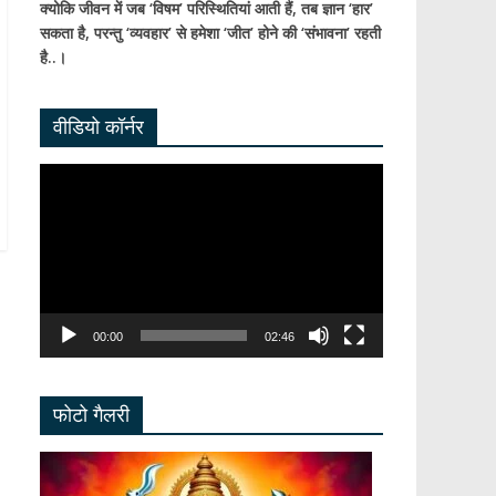
क्योकि जीवन में जब ‘विषम’ परिस्थितियां आती हैं,
तब ज्ञान ‘हार’
सकता है,
परन्तु ‘व्यवहार’ से हमेशा ‘जीत’ होने की ‘संभावना’ रहती
है..।
वीडियो कॉर्नर
Video
Player
00:00
02:46
फोटो गैलरी