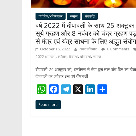
ज्योतिष/भविष्यफल
समाज
संस्कृति
वर्ष 2022 में दीपावली के साथ 25 अक्टूबर
सूर्य ग्रहण और 8 नवंबर को चंद्र ग्रहण पड़
से मंत्र एवं यंत्र साधना के लिए अद्भुत संयोग
October 16, 2022
अमर उजियारा
0 Comments
,
,
,
,
2022 दीपावली
त्योहार
दिवाली
दीपावली
समाज
दीपावली 24 अक्टूबर को, धनतेरस से भैया दूज तक पांच दिन का होता
दीपावली का त्योहार इस वर्ष दीपावली
W
F
T
X
Li
S
h
ac
el
n
h
Read more
at
e
e
k
ar
s
b
gr
e
e
A
o
a
dI