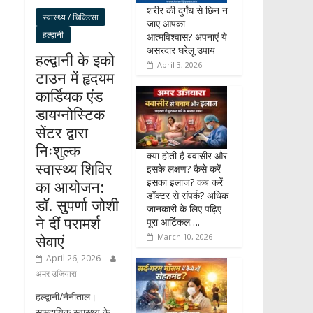
शरीर की दुर्गंध से छिन न
स्वास्थ्य / चिकित्सा
जाए आपका
हल्द्वानी
आत्मविश्वास? अपनाएं ये
असरदार घरेलू उपाय
हल्द्वानी के इको
April 3, 2026
टाउन में हृदयम
कार्डियक एंड
डायग्नोस्टिक
सेंटर द्वारा
निःशुल्क
क्या होती है बवासीर और
स्वास्थ्य शिविर
इसके लक्षण? कैसे करें
इसका इलाज? कब करें
का आयोजन:
डॉक्टर से संपर्क? अधिक
डॉ. सुपर्णा जोशी
जानकारी के लिए पढ़िए
ने दीं परामर्श
पूरा आर्टिकल….
सेवाएं
March 10, 2026
April 26, 2026
अमर उजियारा
हल्द्वानी/नैनीताल।
सामुदायिक स्वास्थ्य के