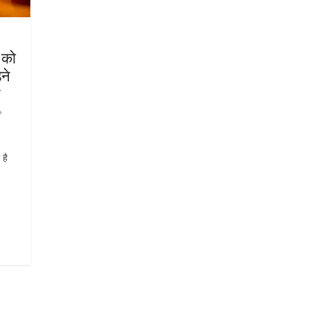
 को
ने
 है