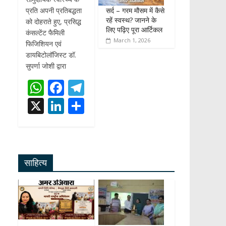
सर्द – गरम मौसम में कैसे
प्रति अपनी प्रतिबद्धता
रहें स्वस्थ? जानने के
को दोहराते हुए, प्रसिद्ध
लिए पढ़िए पूरा आर्टिकल
कंसल्टेंट फैमिली
March 1, 2026
फिजिशियन एवं
डायबिटोलॉजिस्ट डॉ.
सुपर्णा जोशी द्वारा
W
F
T
h
ac
el
X
Li
S
at
e
e
n
h
s
b
gr
k
ar
A
o
a
e
e
साहित्य
p
o
m
dI
p
k
n