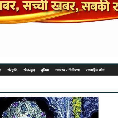
ज
संस्कृति
खेल-कूद
दुनिया
स्वास्थ्य / चिकित्सा
साप्ताहिक अंक